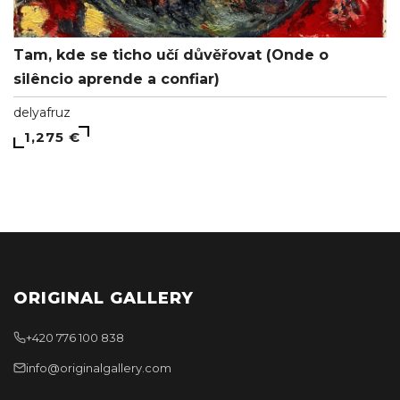
Tam, kde se ticho učí důvěřovat (Onde o
silêncio aprende a confiar)
delyafruz
1,275 €
ORIGINAL GALLERY
+420 776 100 838
info@originalgallery.com