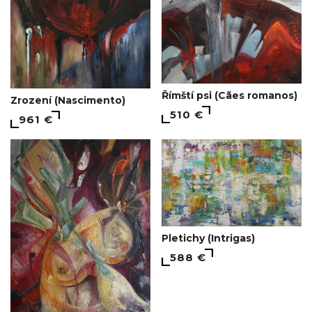
Římští psi (Cães romanos)
Zrození (Nascimento)
510 €
961 €
Pletichy (Intrigas)
588 €