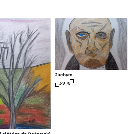
Jáchym
39 €
l elétrica de Počerady)