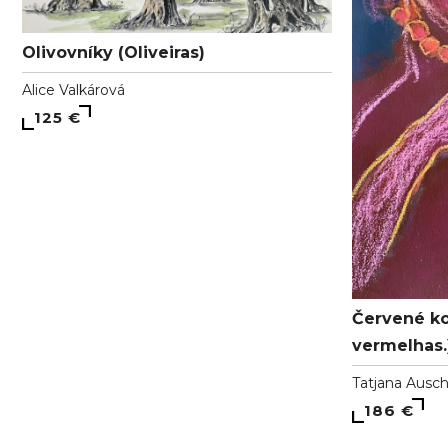
Olivovníky (Oliveiras)
Alice Valkárová
125 €
Červené ko
vermelhas.
Tatjana Ausc
186 €