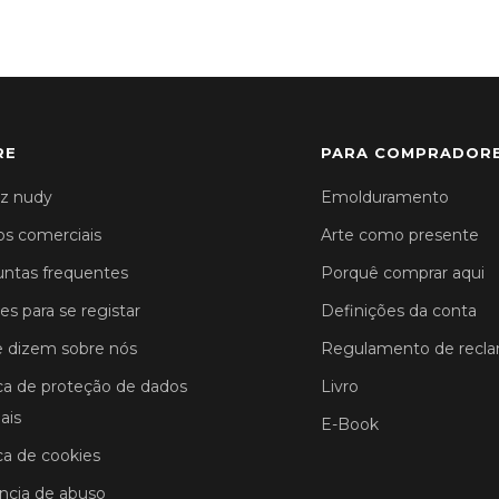
RE
PARA COMPRADOR
z nudy
Emolduramento
s comerciais
Arte como presente
ntas frequentes
Porquê comprar aqui
es para se registar
Definições da conta
 dizem sobre nós
Regulamento de recl
ica de proteção de dados
Livro
ais
E-Book
ica de cookies
cia de abuso