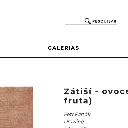
PESQUISAR
GALERIAS
Zátiší - ovo
fruta)
Petr Farták
Drawing