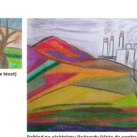
e Most)
Pohled na elektrárnu Počerady (Vista da centra