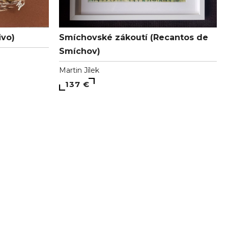
Smíchovské zákoutí (Recantos de
ivo)
Smíchov)
Martin Jílek
137 €