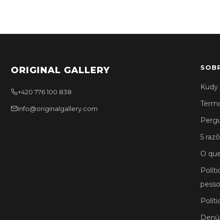
SOB
ORIGINAL GALLERY
Kudy 
+420 776 100 838
Termo
info@originalgallery.com
Pergu
5 razõ
O que
Polít
pesso
Polít
Denún