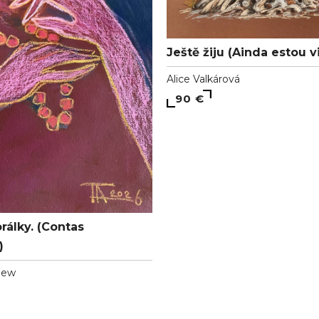
Ještě žiju (Ainda estou v
Alice Valkárová
90 €
rálky. (Contas
)
hew