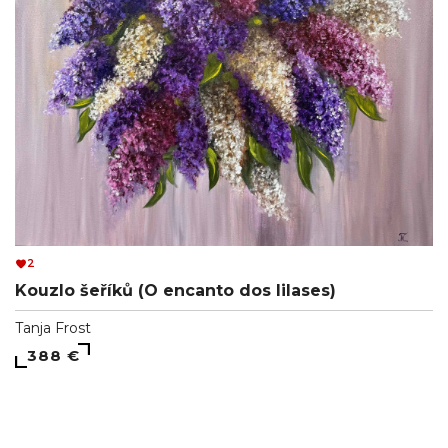
2
Kouzlo šeříků (O encanto dos lilases)
Tanja Frost
388 €