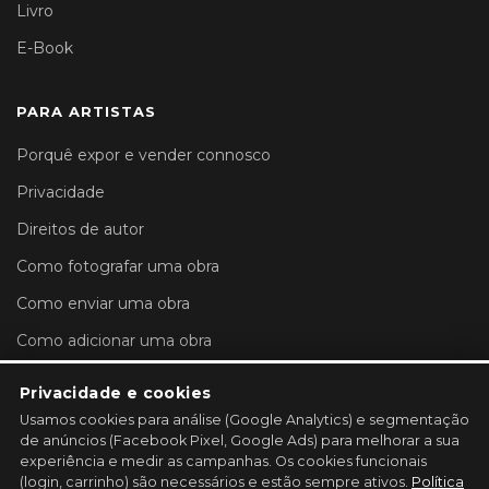
Livro
E-Book
PARA ARTISTAS
Porquê expor e vender connosco
Privacidade
Direitos de autor
Como fotografar uma obra
Como enviar uma obra
Como adicionar uma obra
Definições da conta
Privacidade e cookies
Usamos cookies para análise (Google Analytics) e segmentação
REGISTE A SUA GALERIA →
de anúncios (Facebook Pixel, Google Ads) para melhorar a sua
experiência e medir as campanhas. Os cookies funcionais
(login, carrinho) são necessários e estão sempre ativos.
Política