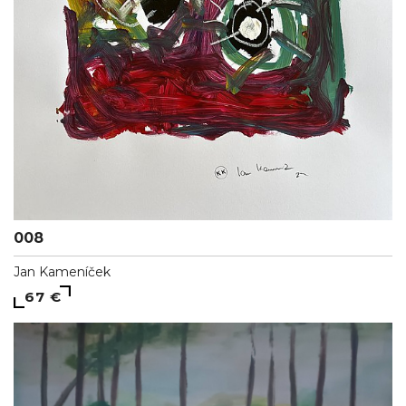
008
Jan Kameníček
67 €