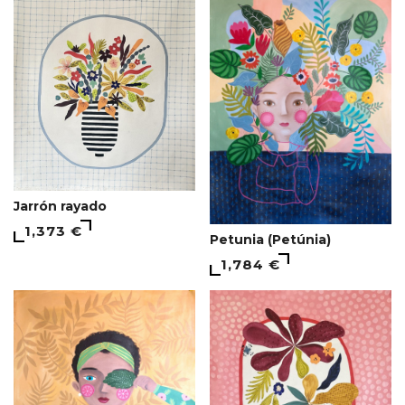
Jarrón rayado
1,373 €
Petunia (Petúnia)
1,784 €