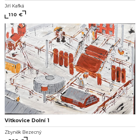
Jiří Kafká
110 €
Vítkovice Dolní 1
Zbyněk Bezecný