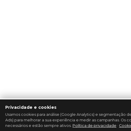
Privacidade e cookies
Usamos cookies para análise (Google Analytics) e segmentação d
Ads) para melhorar a sua experiência e medir as campanhas. Os cook
necessários e estão sempre ativos.
Política de privacidade
·
Cooki