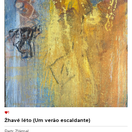
1
Žhavé léto (Um verão escaldante)
Petr Zlámal