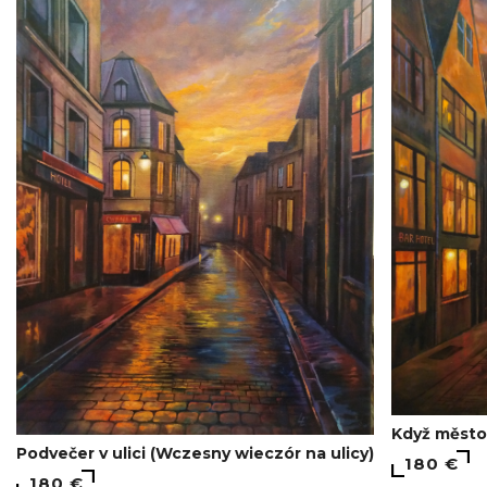
Když město 
Podvečer v ulici (Wczesny wieczór na ulicy)
180 €
180 €