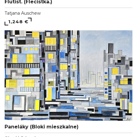
Flutist. (Flecistka.)
Tatjana Auschew
1,248 €
Paneláky (Bloki mieszkalne)