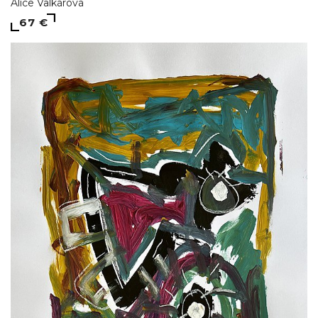
Alice Valkárová
67 €