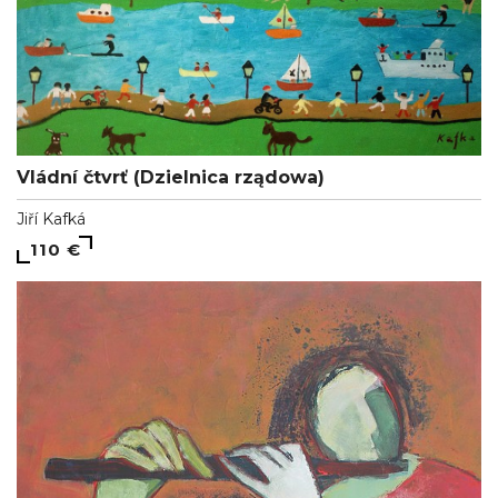
Vládní čtvrť (Dzielnica rządowa)
Jiří Kafká
110 €