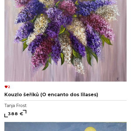
2
Kouzlo šeříků (O encanto dos lilases)
Tanja Frost
388 €