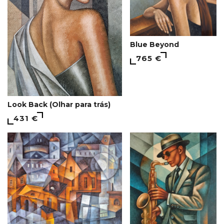
Blue Beyond
765 €
Look Back (Olhar para trás)
431 €