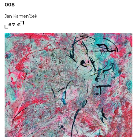
008
Jan Kameníček
67 €