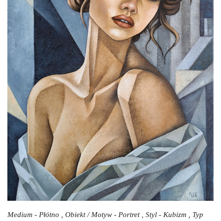
Medium - Płótno , Obiekt / Motyw - Portret , Styl - Kubizm , Typ