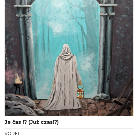
Je čas !? (Już czas!?)
VOREL