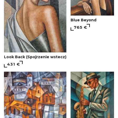
Blue Beyond
765 €
Look Back (Spojrzenie wstecz)
431 €