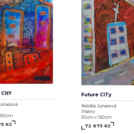
 CitY
Future CiTy
Junasová
Natália Junasová
Plátno
 150cm
50cm x 150cm
75 Kč
72 675 Kč