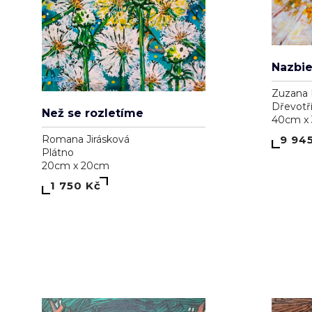
Zuzana 
Dřevotř
Než se rozletíme
40cm x
9 94
Romana Jirásková
Plátno
20cm x 20cm
1 750 Kč