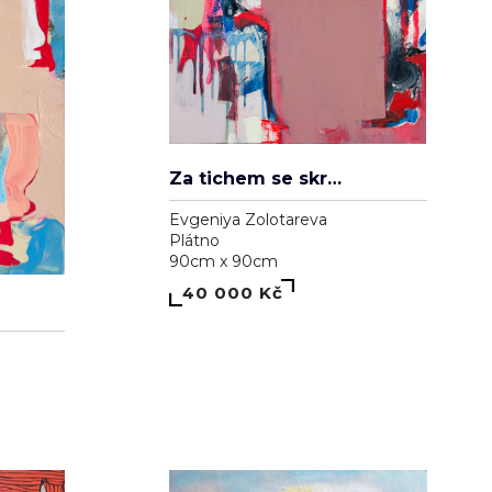
Za tichem se skrývá hluk
Evgeniya Zolotareva
Plátno
90cm x 90cm
40 000 Kč