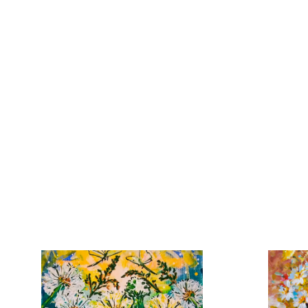
Plátno
80cm x
2
13 0
Dotek slunce
Michala Jirousková
Plátno
80cm x 100cm
16 000 Kč