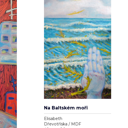
Na Baltském moři
Elisabeth
Dřevotříska / MDF
49cm x 80cm
3 900 Kč