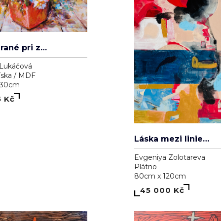
Lukáčová
íska / MDF
 30cm
5 Kč
Láska mezi liniemi
Evgeniya Zolotareva
Plátno
80cm x 120cm
45 000 Kč