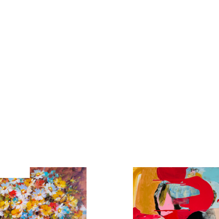
Kamila Hajdušková
Dřevo
 60cm
50cm x 40cm
00 Kč
28 000 Kč
Nazbierané pri západe slnka