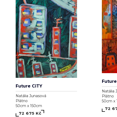
Future
Future CiTY
Natália 
Natália Junasová
Plátno
Plátno
50cm x
50cm x 150cm
72 6
72 675 Kč