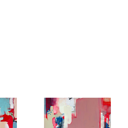
Jan Stehlík
Plátno
30cm x 30cm
3 500 Kč