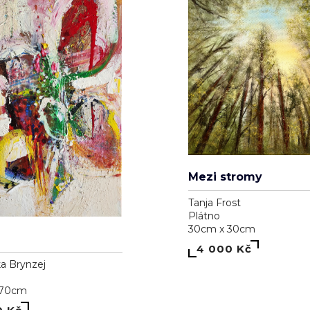
Mezi stromy
Tanja Frost
Plátno
30cm x 30cm
4 000 Kč
a Brynzej
 70cm
0 Kč