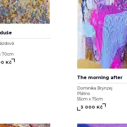
rázdová
x 70cm
00 Kč
The morning after
Dominika Brynzej
Plátno
55cm x 75cm
3 000 Kč