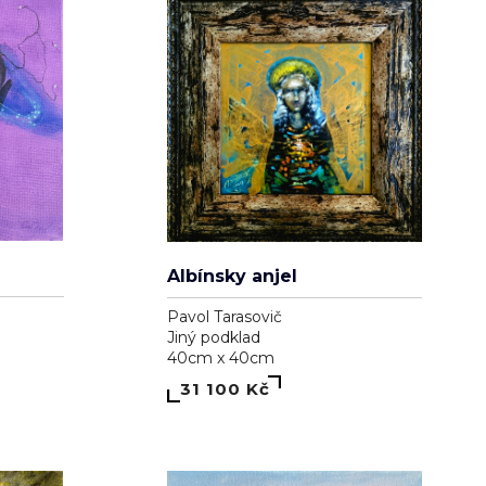
Albínsky anjel
Pavol Tarasovič
Jiný podklad
40cm x 40cm
31 100 Kč