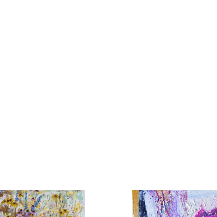
Kamila Hajdušková
Dřevo
 60cm
50cm x 40cm
00 Kč
28 000 Kč
 duše