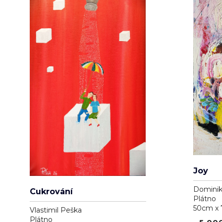
Joy
Dominik
Cukrování
Plátno
50cm x
Vlastimil Peška
Plátno
5 00
40cm x 59.8cm
6 000 Kč