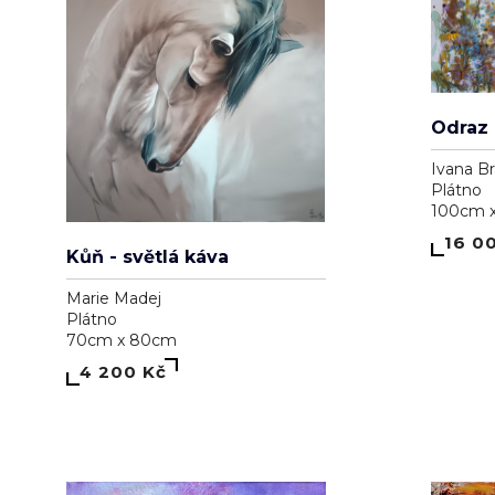
Ivana B
Plátno
100cm 
16 0
Kůň - světlá káva
Marie Madej
Plátno
70cm x 80cm
4 200 Kč