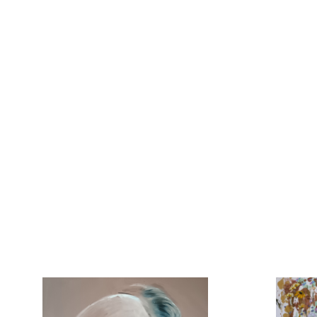
Plátno
80cm x
2
13 0
Dotek slunce
Michala Jirousková
Plátno
80cm x 100cm
16 000 Kč
Odraz