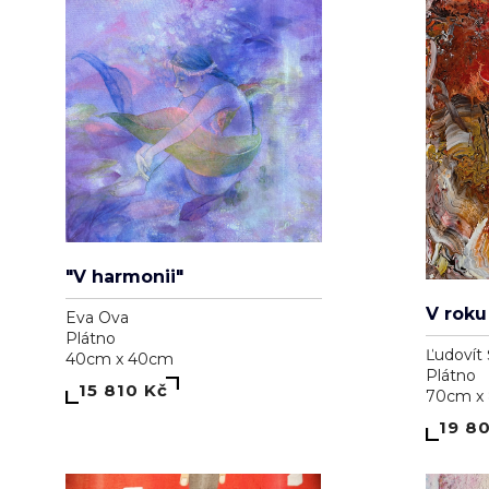
"V harmonii"
V roku
Eva Ova
Plátno
Ľudovít 
40cm x 40cm
Plátno
15 810 Kč
70cm x
19 8