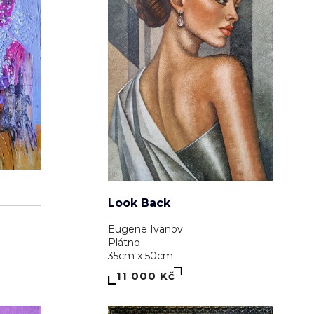
Look Back
Eugene Ivanov
Plátno
35cm x 50cm
11 000 Kč