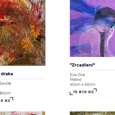
"Zrcadlení"
 draka
Eva Ova
Plátno
Ševčík
40cm x 40cm
15 810 Kč
 80cm
00 Kč