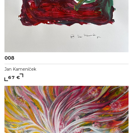
008
Jan Kameníček
67 €