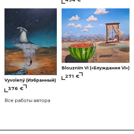
Blouzním VI («Блуждания VI»)
271 €
Vyvolený (Избранный)
376 €
Все работы автора