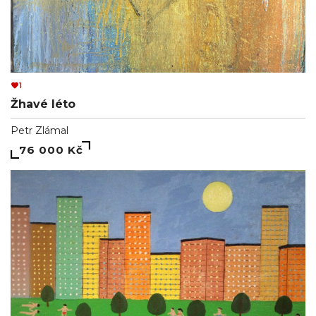
1
Žhavé léto
Petr Zlámal
76 000 Kč