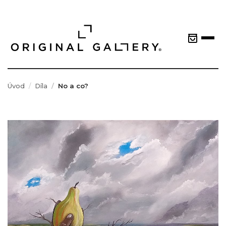
Úvod
Díla
No a co?