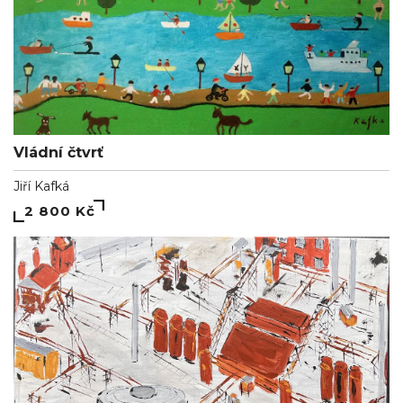
Vládní čtvrť
Jiří Kafká
2 800 Kč