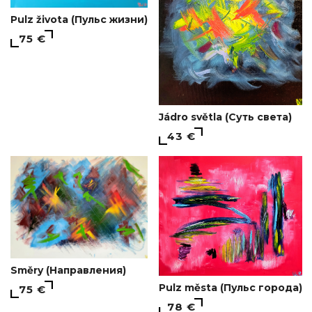
Pulz života (Пульс жизни)
75 €
Jádro světla (Суть света)
43 €
Směry (Направления)
Pulz města (Пульс города)
75 €
78 €