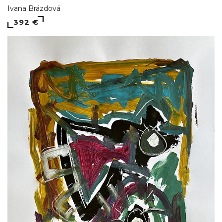
Ivana Brázdová
392 €