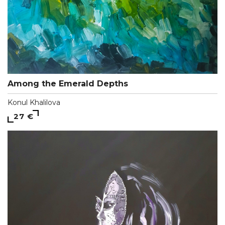
Among the Emerald Depths
Konul Khalilova
27 €