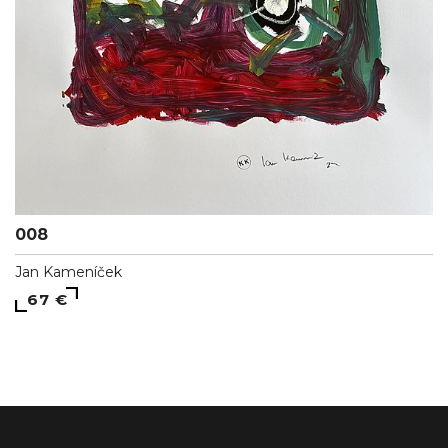
008
Jan Kameníček
67 €