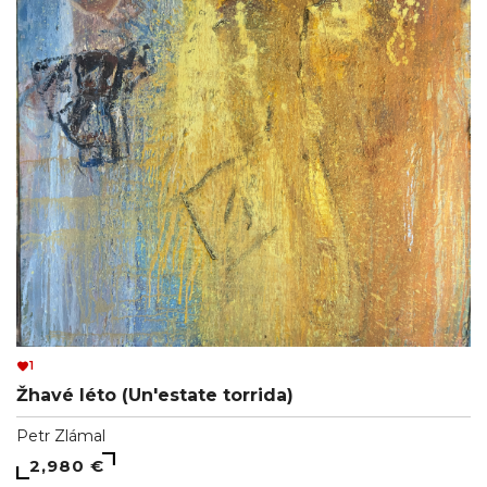
1
Žhavé léto (Un'estate torrida)
Petr Zlámal
2,980 €