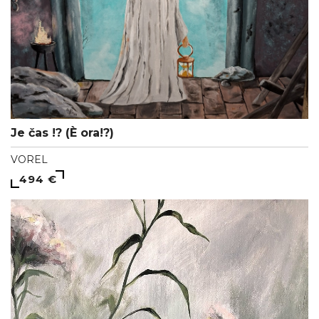
Je čas !? (È ora!?)
VOREL
494 €