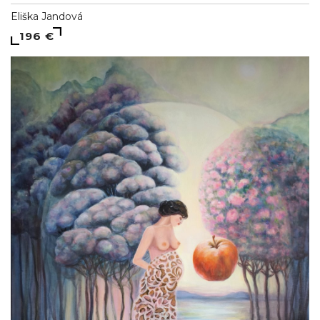
Eliška Jandová
196 €