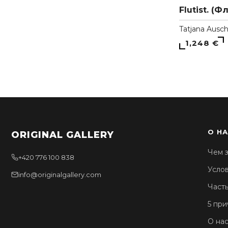
Flutist. (Ф
Tatjana Ausc
1,248 €
О Н
ORIGINAL GALLERY
Чем з
+420 776 100 838
Усло
info@originalgallery.com
Част
5 при
О нас