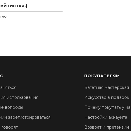
лейтистка.)
hew
АС
ПОКУПАТЕЛЯМ
аняться
Багетная мастерская
вия использования
Искусство в подарок
ые вопросы
Почему покупать у на
чин зарегистрироваться
Настройки аккаунта
 говорят
Возврат и претензии