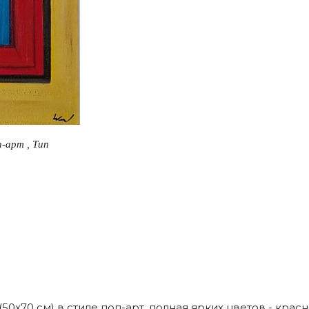
-арт , Тип
0x70 см) в стиле поп-арт, полная ярких цветов - красн