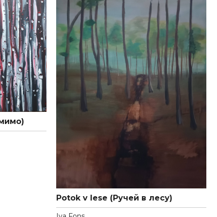
 мимо)
Potok v lese (Ручей в лесу)
Iva Fons