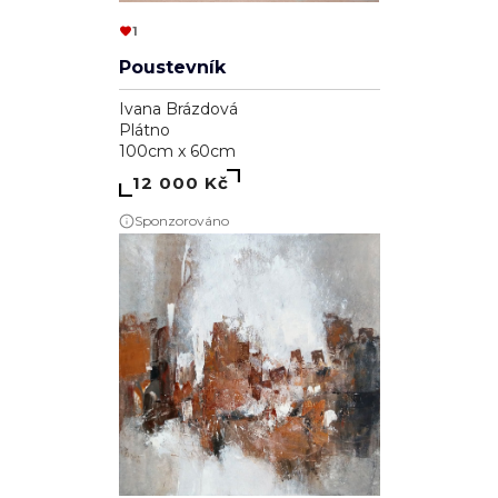
1
Poustevník
Ivana Brázdová
Plátno
100cm x 60cm
12 000 Kč
Sponzorováno