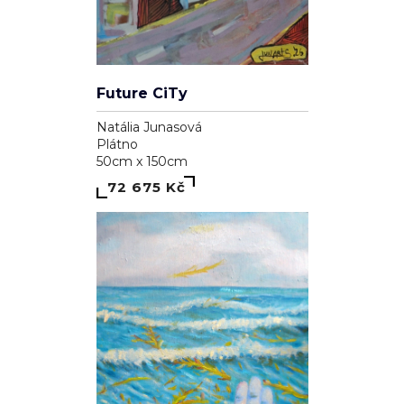
Future CiTy
Natália Junasová
Plátno
50cm x 150cm
72 675 Kč