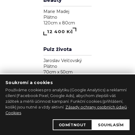
Zjavenie archanjela
Pavol Tarasovič
Dřevo
17cm x 35cm
39 300 Kč
Soukromí a cookies
Používáme cookies pro analytiku (Google Analytics) a reklamní
cílení (Facebook Pixel, Google Ads), abychom zlepšili váš
zážitek a měřili účinnost kampaní. Funkční cookies (přihlášení,
1
košík) jsou nutné a vždy aktivní.
Zásady ochrany osobních údajů
·
Kůň - bílá lucernička
Cookies
.
Marie Madej
ODMÍTNOUT
SOUHLASÍM
Plátno