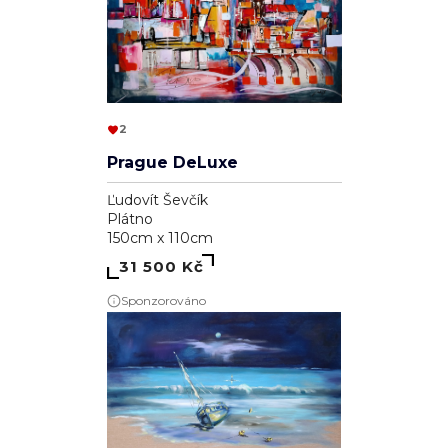
2
Prague DeLuxe
Ľudovít Ševčík
Plátno
150cm x 110cm
31 500 Kč
Sponzorováno