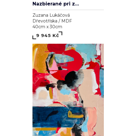
Nazbierané pri západe slnka
Zuzana Lukáčová
Dřevotříska / MDF
40cm x 30cm
9 945 Kč