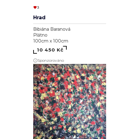
3
Hrad
Bibiána Baranová
Plátno
100cm x 100cm
10 450 Kč
Sponzorováno