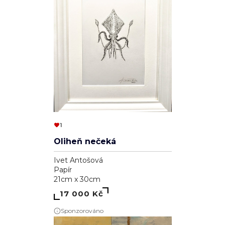
1
Oliheň nečeká
Ivet Antošová
Papír
21cm x 30cm
17 000 Kč
Sponzorováno