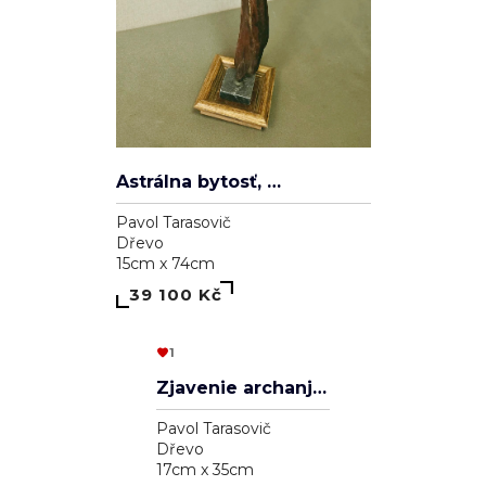
Astrálna bytosť, ktorá má cnosť
Pavol Tarasovič
Dřevo
15cm x 74cm