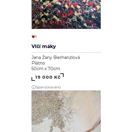
1
Vlčí máky
Jana Žany Bierhanzlová
Plátno
50cm x 70cm
19 000 Kč
Sponzorováno