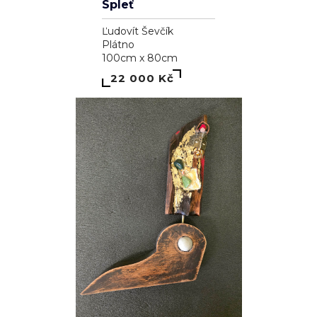
Spleť
Ľudovít Ševčík
Plátno
100cm x 80cm
22 000 Kč