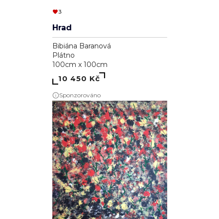
3
Hrad
Bibiána Baranová
Plátno
100cm x 100cm
10 450 Kč
Sponzorováno