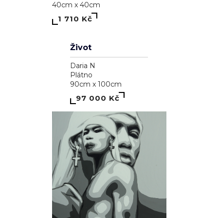
Ryba a kolo
Klaudie Švrčková
Plátno
85cm x 65cm
4 110 Kč