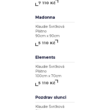
Tenerife
Klaudie Švrčková
Plátno
80cm x 100cm
10 110 Kč
Poupě