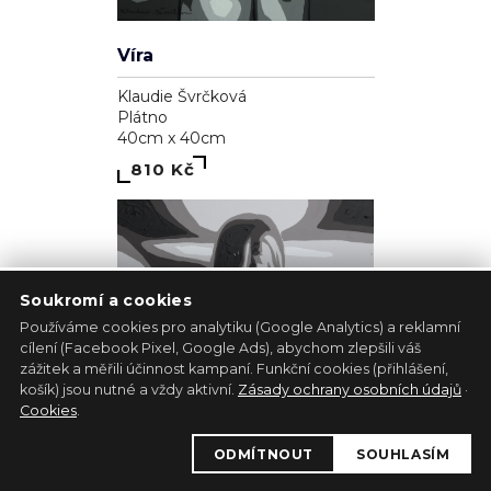
Miluji tě, Pucinko
Klaudie Švrčková
Plátno
60cm x 60cm
3 110 Kč
Soukromí a cookies
Používáme cookies pro analytiku (Google Analytics) a reklamní
cílení (Facebook Pixel, Google Ads), abychom zlepšili váš
zážitek a měřili účinnost kampaní. Funkční cookies (přihlášení,
košík) jsou nutné a vždy aktivní.
Zásady ochrany osobních údajů
·
Cookies
.
ODMÍTNOUT
SOUHLASÍM