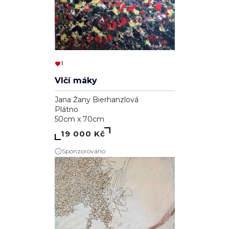
1
Vlčí máky
Jana Žany Bierhanzlová
Plátno
50cm x 70cm
19 000 Kč
Sponzorováno