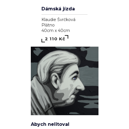
Pozdrav slunci
Klaudie Švrčková
Plátno
90cm x 90cm
4 110 Kč