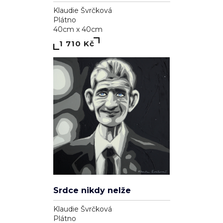
Pozor, koušu
Klaudie Švrčková
Plátno
50cm x 50cm
2 110 Kč