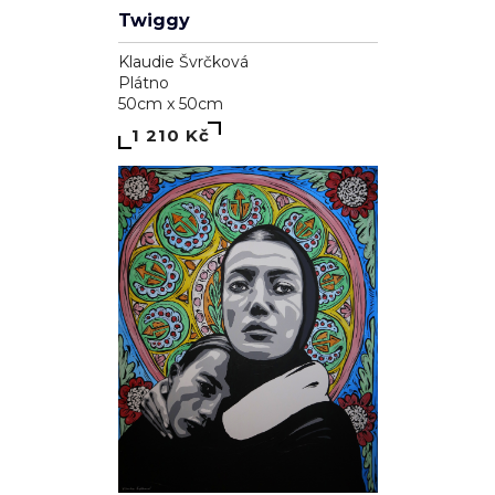
Twiggy
Klaudie Švrčková
Plátno
50cm x 50cm
1 210 Kč