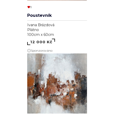
1
Poustevník
Ivana Brázdová
Plátno
100cm x 60cm
12 000 Kč
Sponzorováno