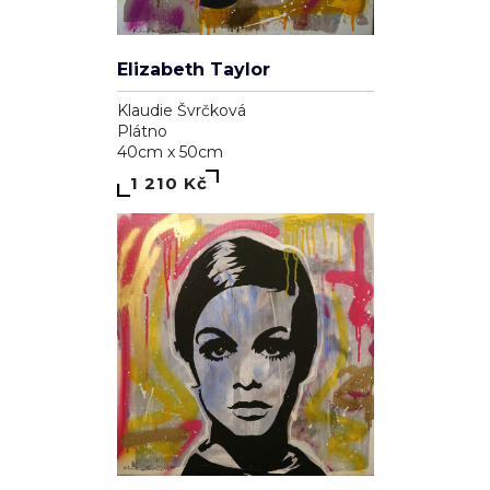
Elizabeth Taylor
Klaudie Švrčková
Plátno
40cm x 50cm
1 210 Kč