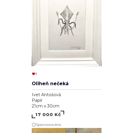
1
Oliheň nečeká
Ivet Antošová
Papír
21cm x 30cm
17 000 Kč
Sponzorováno