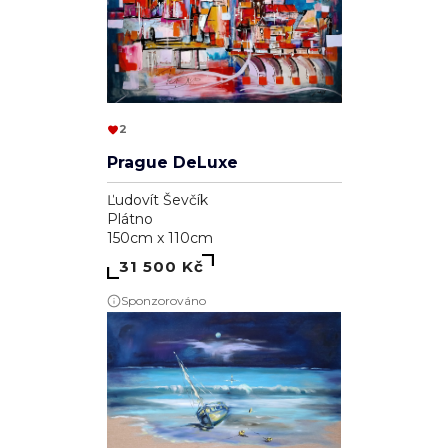
2
Prague DeLuxe
Ľudovít Ševčík
Plátno
150cm x 110cm
31 500 Kč
Sponzorováno