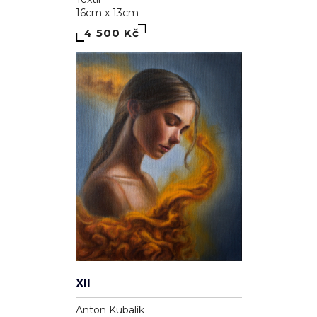
16cm x 13cm
4 500 Kč
XII
Anton Kubalík