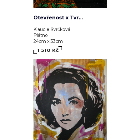
Otevřenost x Tvrdohlavost
Klaudie Švrčková
Plátno
24cm x 33cm
1 510 Kč