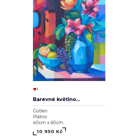
1
Barevné květinové zátiší s violoncellem
Gotlen
Plátno
40cm x 60cm
10 950 Kč