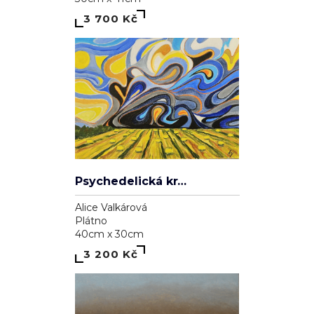
3 700 Kč
Psychedelická krajina
Alice Valkárová
Plátno
40cm x 30cm
3 200 Kč