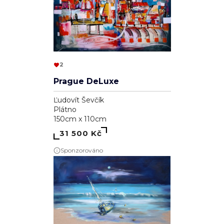
2
Prague DeLuxe
Ľudovít Ševčík
Plátno
150cm x 110cm
31 500 Kč
Sponzorováno