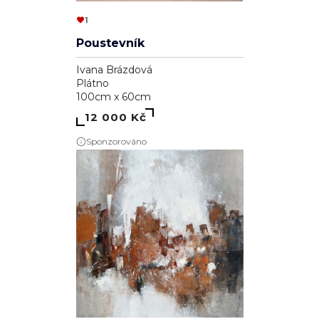
1
Poustevník
Ivana Brázdová
Plátno
100cm x 60cm
12 000 Kč
Sponzorováno