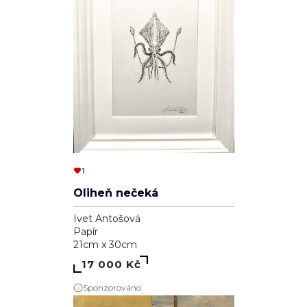
1
Oliheň nečeká
Ivet Antošová
Papír
21cm x 30cm
17 000 Kč
Sponzorováno