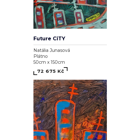
Future CiTY
Natália Junasová
Plátno
50cm x 150cm
72 675 Kč