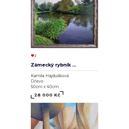
2
Zámecký rybník v Lednici
Kamila Hajdušková
Dřevo
50cm x 40cm
28 000 Kč