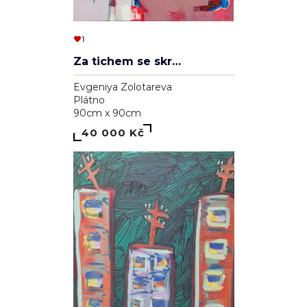
1
Za tichem se skrývá hluk
Evgeniya Zolotareva
Plátno
90cm x 90cm
40 000 Kč