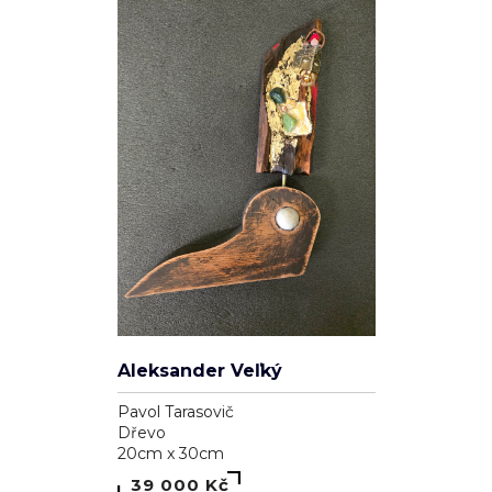
Genesis
Dominika Brynzej
Plátno
55cm x 75cm