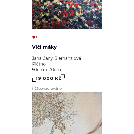
1
Vlčí máky
Jana Žany Bierhanzlová
Plátno
50cm x 70cm
19 000 Kč
Sponzorováno