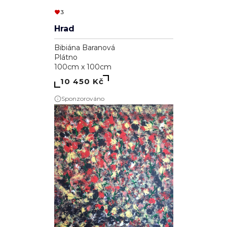
3
Hrad
Bibiána Baranová
Plátno
100cm x 100cm
10 450 Kč
Sponzorováno