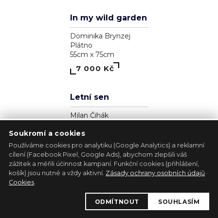
1
Zjavenie archanjela
Pavol Tarasovič
Dřevo
17cm x 35cm
39 300 Kč
Soukromí a cookies
Používáme cookies pro analytiku (Google Analytics) a reklamní
cílení (Facebook Pixel, Google Ads), abychom zlepšili váš
zážitek a měřili účinnost kampaní. Funkční cookies (přihlášení,
košík) jsou nutné a vždy aktivní.
Zásady ochrany osobních údajů
·
Cookies
.
1
ODMÍTNOUT
SOUHLASÍM
Kůň - bílá lucernička