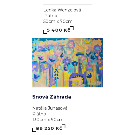
Pavol Tarasovič
Dřevo
15cm x 74cm
39 100 Kč