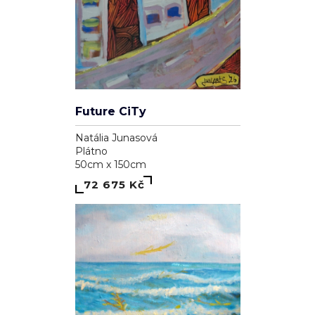
Future CiTy
Natália Junasová
Plátno
50cm x 150cm
72 675 Kč