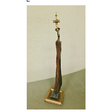
7 000 Kč
Spleť
Ľudovít Ševčík
Plátno
100cm x 80cm
22 000 Kč