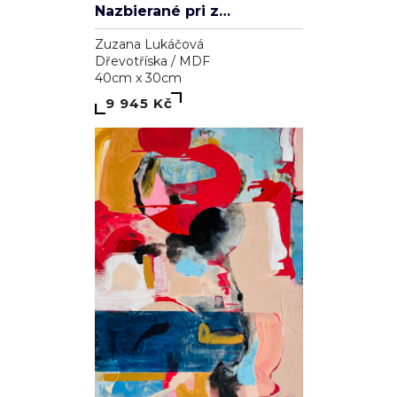
Nazbierané pri západe slnka
Zuzana Lukáčová
Dřevotříska / MDF
40cm x 30cm
9 945 Kč