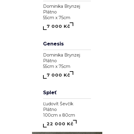
A garden inside me
Dominika Brynzej
Plátno
55cm x 75cm
7 000 Kč