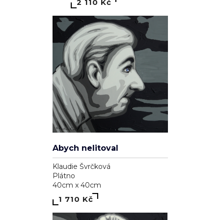
Ryba a kolo
Klaudie Švrčková
Plátno
85cm x 65cm
4 110 Kč