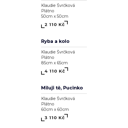
Pozdrav slunci
Klaudie Švrčková
Plátno
90cm x 90cm
4 110 Kč