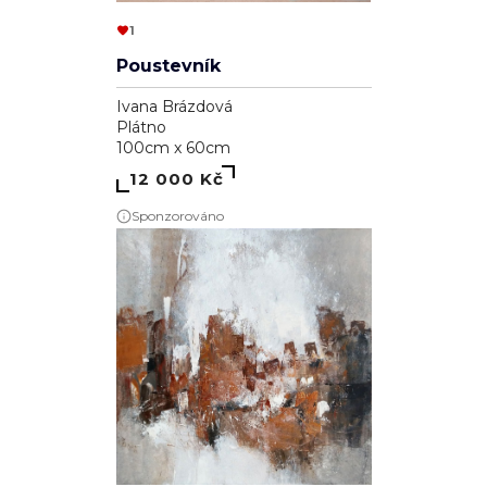
1
Poustevník
Ivana Brázdová
Plátno
100cm x 60cm
12 000 Kč
Sponzorováno