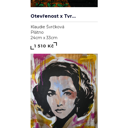
Otevřenost x Tvrdohlavost
Klaudie Švrčková
Plátno
24cm x 33cm
1 510 Kč