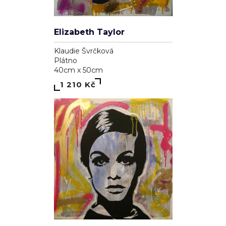
Elizabeth Taylor
Klaudie Švrčková
Plátno
40cm x 50cm
1 210 Kč