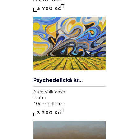
3 700 Kč
Psychedelická krajina
Alice Valkárová
Plátno
40cm x 30cm
3 200 Kč