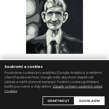
Miluji tě, Pucinko
Klaudie Švrčková
Plátno
60cm x 60cm
3 110 Kč
Soukromí a cookies
Používáme cookies pro analytiku (Google Analytics) a reklamní
cílení (Facebook Pixel, Google Ads), abychom zlepšili váš
zážitek a měřili účinnost kampaní. Funkční cookies (přihlášení,
košík) jsou nutné a vždy aktivní.
Zásady ochrany osobních údajů
·
Cookies
.
ODMÍTNOUT
SOUHLASÍM