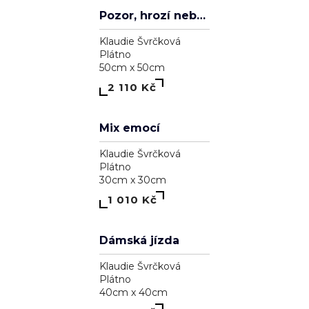
Pozor, koušu
Klaudie Švrčková
Plátno
50cm x 50cm
2 110 Kč