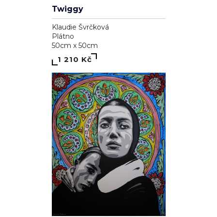
Twiggy
Klaudie Švrčková
Plátno
50cm x 50cm
1 210 Kč