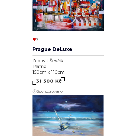
2
Prague DeLuxe
Ľudovít Ševčík
Plátno
150cm x 110cm
31 500 Kč
Sponzorováno