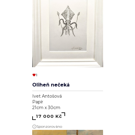
1
Oliheň nečeká
Ivet Antošová
Papír
21cm x 30cm
17 000 Kč
Sponzorováno