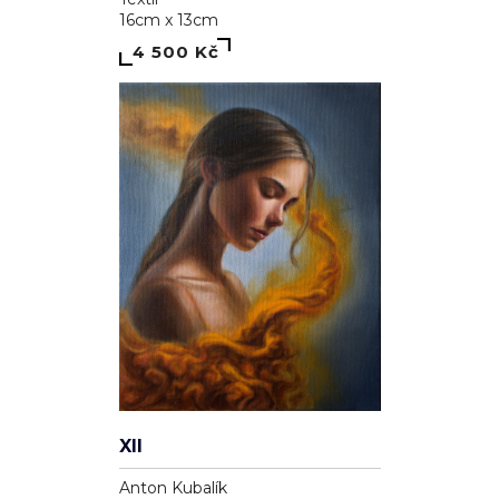
16cm x 13cm
4 500 Kč
XII
Anton Kubalík