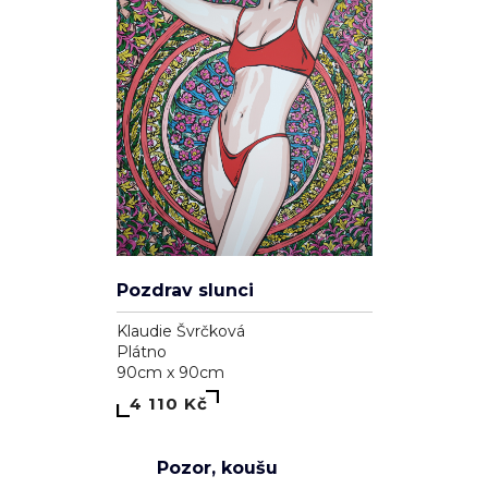
Plátno
90cm x 90cm
5 110 Kč
Elements
Klaudie Švrčková
Plátno
100cm x 70cm
5 110 Kč