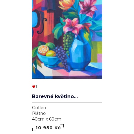
1
Barevné květinové zátiší s violoncellem
Gotlen
Plátno
40cm x 60cm
10 950 Kč