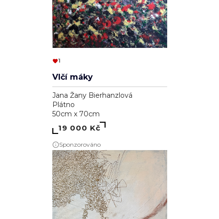
1
Vlčí máky
Jana Žany Bierhanzlová
Plátno
50cm x 70cm
19 000 Kč
Sponzorováno