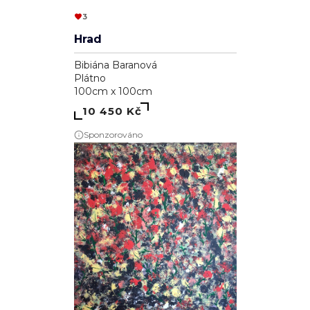
3
Hrad
Bibiána Baranová
Plátno
100cm x 100cm
10 450 Kč
Sponzorováno