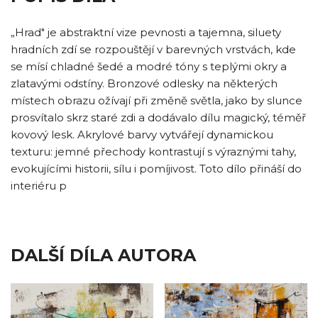
„Hrad" je abstraktní vize pevnosti a tajemna, siluety
hradních zdí se rozpouštějí v barevných vrstvách, kde
se mísí chladné šedé a modré tóny s teplými okry a
zlatavými odstíny. Bronzové odlesky na některých
místech obrazu ožívají při změně světla, jako by slunce
prosvítalo skrz staré zdi a dodávalo dílu magický, téměř
kovový lesk. Akrylové barvy vytvářejí dynamickou
texturu: jemné přechody kontrastují s výraznými tahy,
evokujícími historii, sílu i pomíjivost. Toto dílo přináší do
interiéru p
DALŠÍ DÍLA AUTORA