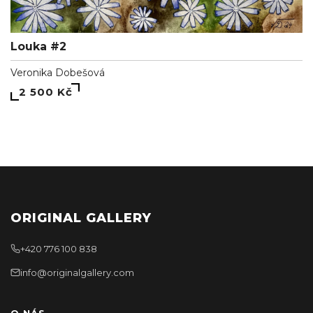
Louka #2
Veronika Dobešová
2 500 Kč
ORIGINAL GALLERY
+420 776 100 838
info@originalgallery.com
O NÁS