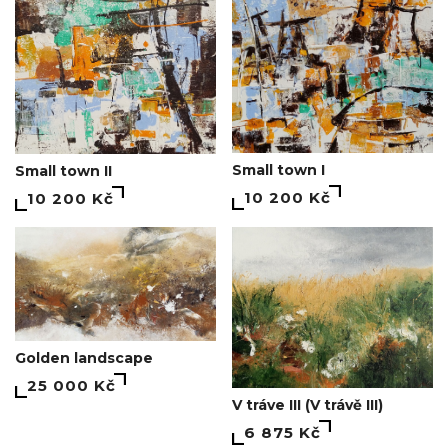
Small town I
Small town II
10 200 Kč
10 200 Kč
Golden landscape
25 000 Kč
V tráve III (V trávě III)
6 875 Kč