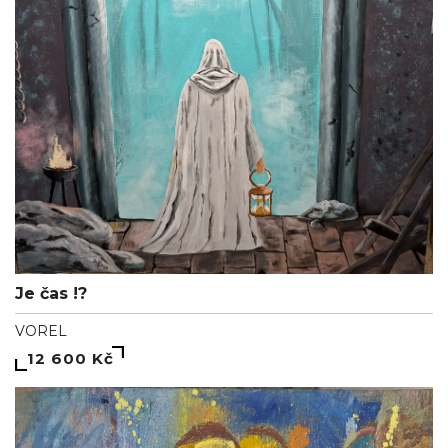
Je čas !?
VOREL
12 600 Kč