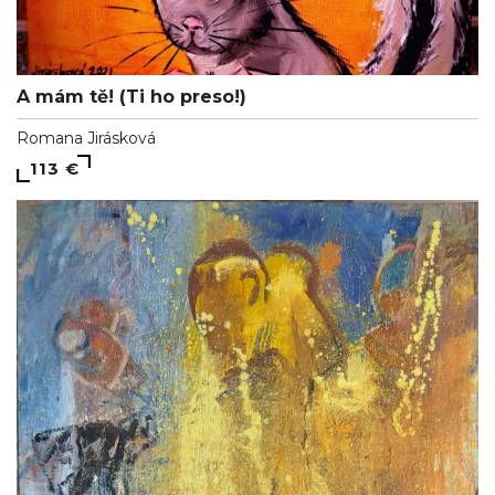
A mám tě! (Ti ho preso!)
Romana Jirásková
113 €