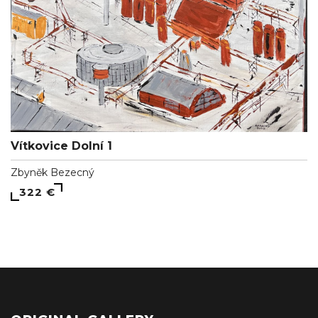
Vítkovice Dolní 1
Zbyněk Bezecný
322 €