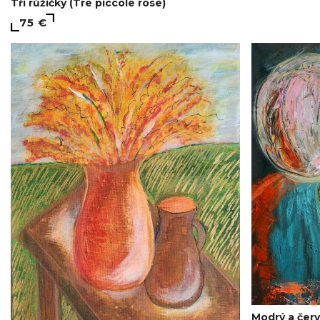
Tři růžičky (Tre piccole rose)
75 €
Modrý a červ