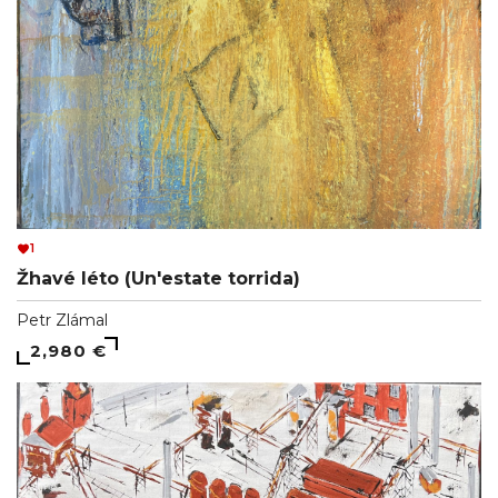
1
Žhavé léto (Un'estate torrida)
Petr Zlámal
2,980 €