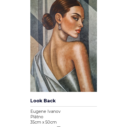
Eva Ova
Plátno
40cm x 40cm
15 810 Kč
Soukromí a cookies
Používáme cookies pro analytiku (Google Analytics) a reklamní
cílení (Facebook Pixel, Google Ads), abychom zlepšili váš
zážitek a měřili účinnost kampaní. Funkční cookies (přihlášení,
košík) jsou nutné a vždy aktivní.
Zásady ochrany osobních údajů
·
Cookies
.
Albínsky anjel
ODMÍTNOUT
SOUHLASÍM
Pavol Tarasovič
Jiný podklad