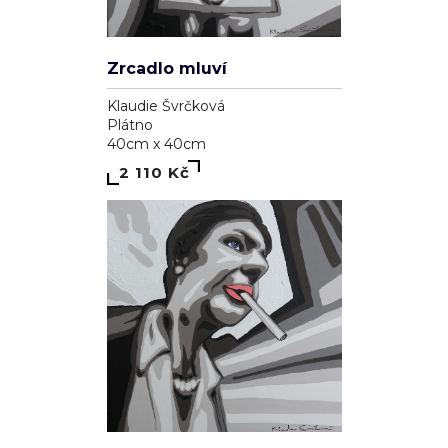
Nedostatek pozornosti
Klaudie Švrčková
Plátno
40cm x 40cm
1 610 Kč