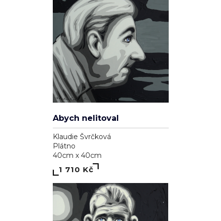
Zrcadlo mluví
Klaudie Švrčková
Plátno
40cm x 40cm
2 110 Kč