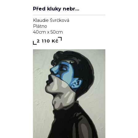
Kůň - světlá káva
Marie Madej
Plátno
70cm x 80cm
4 200 Kč