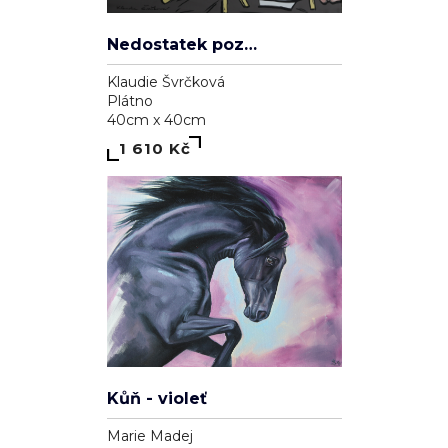
The morning after
Dominika Brynzej
Plátno
55cm x 75cm
3 000 Kč