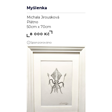
2
Zámecký rybník v Lednici
Kamila Hajdušková
Dřevo
50cm x 40cm
28 000 Kč