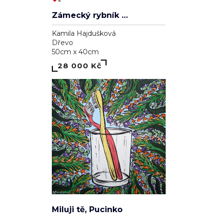
Dámská jízda
Klaudie Švrčková
Plátno
40cm x 40cm
2 110 Kč
Abych nelitoval