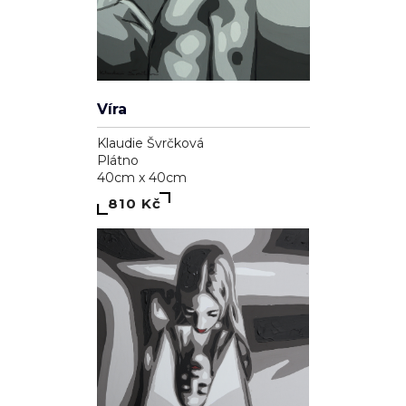
Osteichthyes
Klaudie Švrčková
Plátno
40cm x 60cm
1 610 Kč