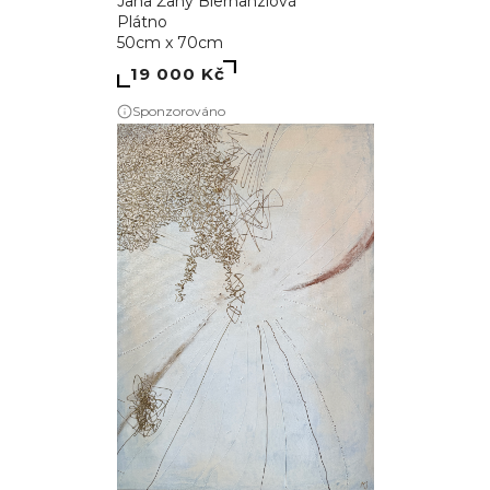
Sponzorováno
1
Inspirace
Antonina Gurianova
Plátno
80cm x 60cm
13 000 Kč
Sponzorováno