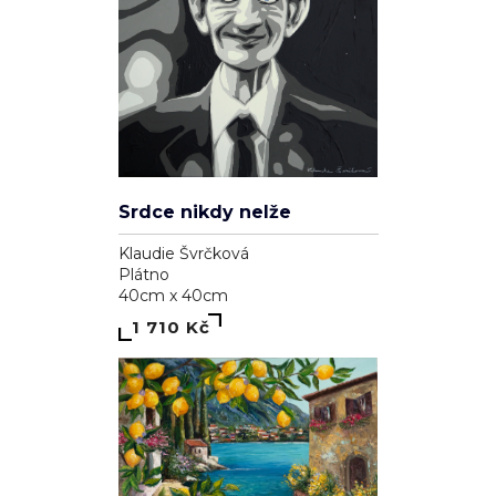
Lapá po dechu skrz zničené plíce
Klaudie Švrčková
Plátno
40cm x 40cm
2 110 Kč