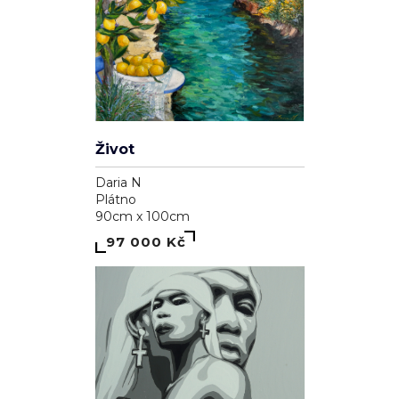
Před kluky nebrečím
Klaudie Švrčková
Plátno
40cm x 50cm
2 110 Kč