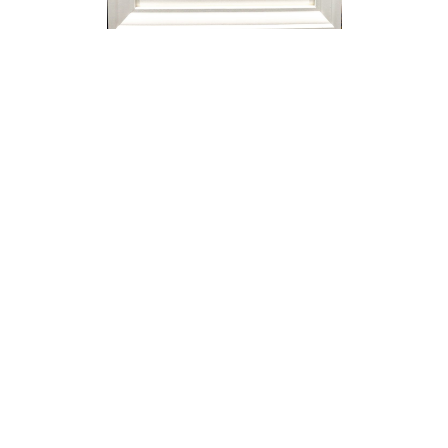
Miluji tě, Pucinko
Klaudie Švrčková
Plátno
60cm x 60cm
3 110 Kč