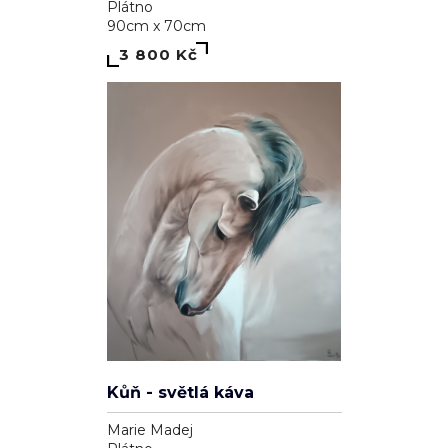
Look Back
Eugene Ivanov
Plátno
35cm x 50cm
11 000 Kč