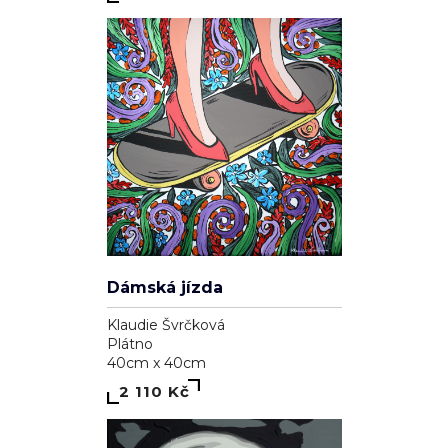
97 000 Kč
Víra
Klaudie Švrčková
Plátno
40cm x 40cm
810 Kč