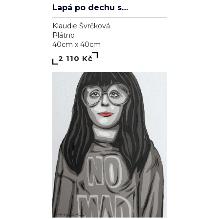
Kůň - violeť
Marie Madej
Plátno
90cm x 70cm
3 800 Kč