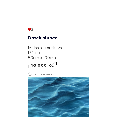
Pozor, hrozí nebezpečí zamilování se
Klaudie Švrčková
Plátno
50cm x 50cm
2 110 Kč