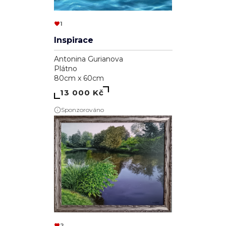
Mix emocí
Klaudie Švrčková
Plátno
30cm x 30cm
1 010 Kč