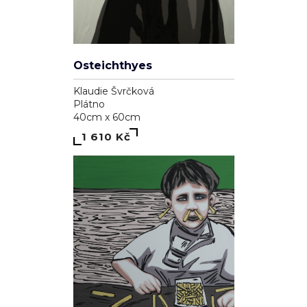
Odraz duše
Ivana Brázdová
Plátno
100cm x 70cm
16 000 Kč