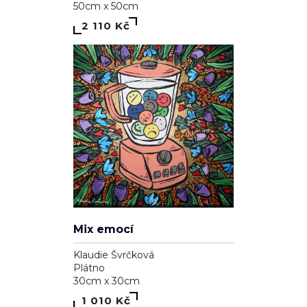
40cm x 40cm
1 710 Kč
Život
Daria N
Plátno
90cm x 100cm