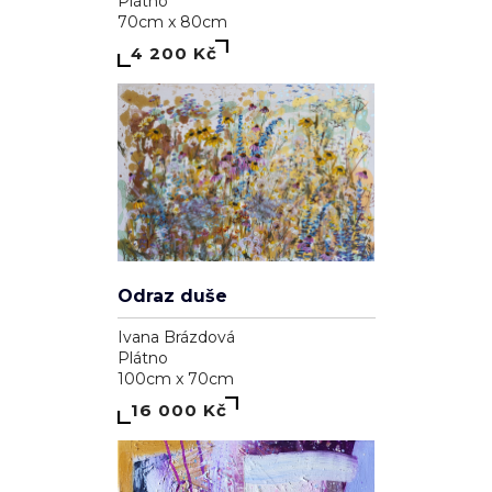
"V harmonii"
Eva Ova
Plátno
40cm x 40cm
15 810 Kč