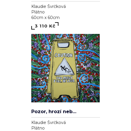
Klaudie Švrčková
Plátno
40cm x 40cm
1 710 Kč
Srdce nikdy nelže
Klaudie Švrčková
Plátno