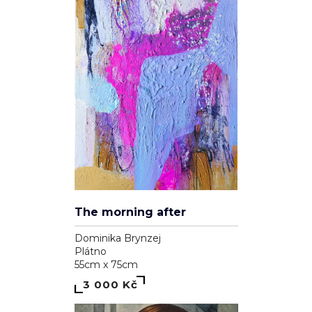
V roku draka
Ľudovít Ševčík
Plátno
70cm x 80cm
19 800 Kč
"Zrcadlení"