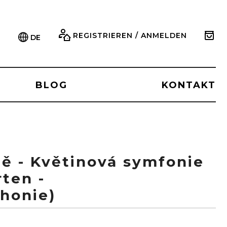
REGISTRIEREN / ANMELDEN
DE
BLOG
KONTAKT
dě - Květinová symfonie
rten -
honie)