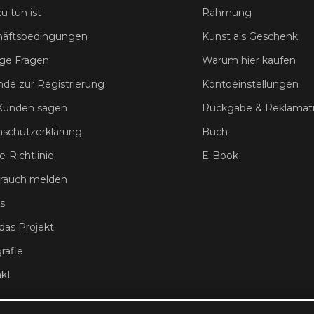
u tun ist
Rahmung
häftsbedingungen
Kunst als Geschenk
ge Fragen
Warum hier kaufen
nde zur Registrierung
Kontoeinstellungen
Kunden sagen
Rückgabe & Reklamat
schutzerklärung
Buch
e-Richtlinie
E-Book
rauch melden
s
das Projekt
rafie
kt