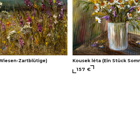
Wiesen-Zartblütige)
Kousek léta (Ein Stück Som
157 €