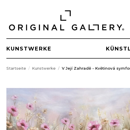
KUNSTWERKE
KÜNST
Startseite
Kunstwerke
V Její Zahradě - Květinová symf