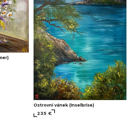
mer)
Ostrovní vánek (Inselbrise)
235 €