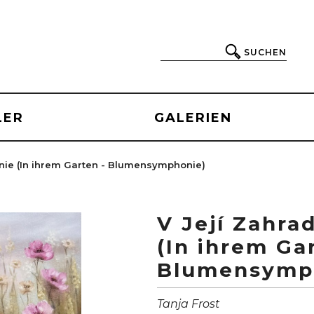
SUCHEN
LER
GALERIEN
onie (In ihrem Garten - Blumensymphonie)
V Její Zahra
(In ihrem Ga
Blumensymp
Tanja Frost