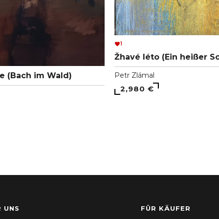
1
Žhavé léto (Ein heißer 
se (Bach im Wald)
Petr Zlámal
2,980 €
 UNS
FÜR KÄUFER