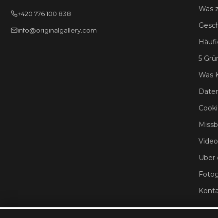
Was z
+420 776 100 838
Gesc
info@originalgallery.com
Häufi
5 Grü
Was 
Daten
Cooki
Missb
Video
Über 
Fotog
Konta