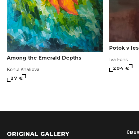
Potok v le
Among the Emerald Depths
Iva Fons
204 €
Konul Khalilova
27 €
ÜBER
ORIGINAL GALLERY