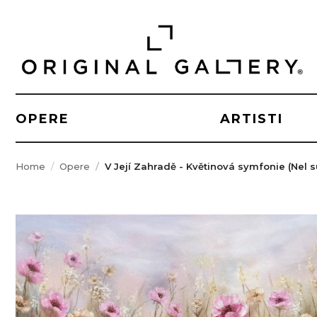
OPERE
ARTISTI
Home
Opere
V Její Zahradě - Květinová symfonie (Nel s