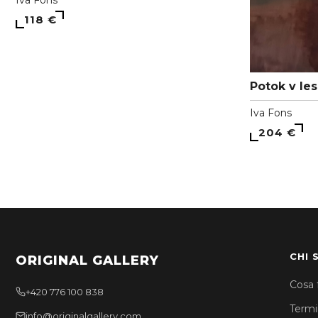
Iva Fons
118 €
Potok v les
Iva Fons
204 €
CHI 
ORIGINAL GALLERY
Cosa 
+420 776 100 838
Termin
info@originalgallery.com