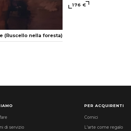
176 €
e (Ruscello nella foresta)
SIAMO
PER ACQUIRENTI
fare
Cornici
i di servizio
L'arte come regalo