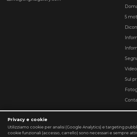
Doma
5 moti
Dicon
Infor
Infor
Segna
Video
Sul p
Fotog
Conta
Privacy e cookie
Utilizziamo cookie per analisi (Google Analytics) e targeting pubb
cookie funzionali (accesso, carrello) sono necessari e sempre atti