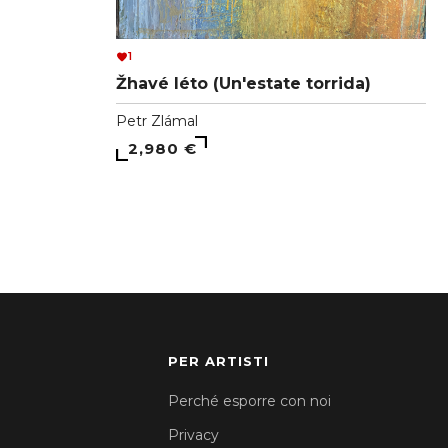
1
Žhavé léto (Un'estate torrida)
Petr Zlámal
2,980 €
PER ARTISTI
Perché esporre con noi
Privacy