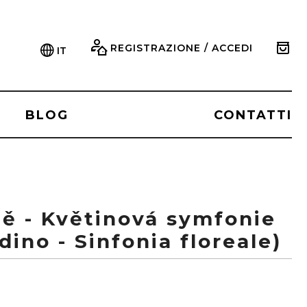
REGISTRAZIONE / ACCEDI
IT
BLOG
CONTATTI
dě - Květinová symfonie
dino - Sinfonia floreale)