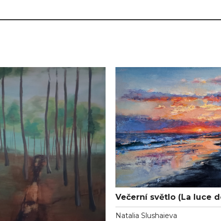
Večerní světlo (La luce d
Natalia Slushaieva