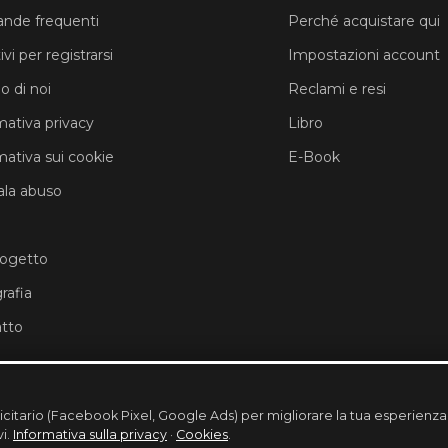
nde frequenti
Perché acquistare qui
vi per registrarsi
Impostazioni account
o di noi
Reclami e resi
mativa privacy
Libro
mativa sui cookie
E-Book
la abuso
rogetto
rafia
tto
licitario (Facebook Pixel, Google Ads) per migliorare la tua esperienz
vi.
Informativa sulla privacy
·
Cookies
.