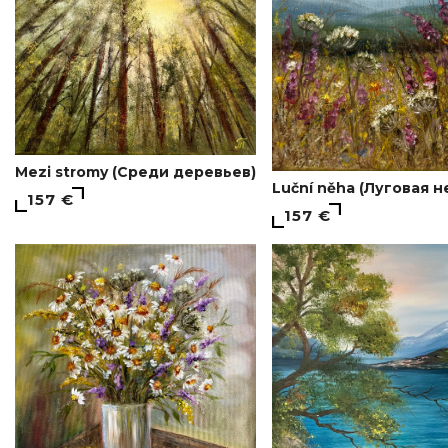
Mezi stromy (Среди деревьев)
Luční něha (Луговая 
157 €
157 €