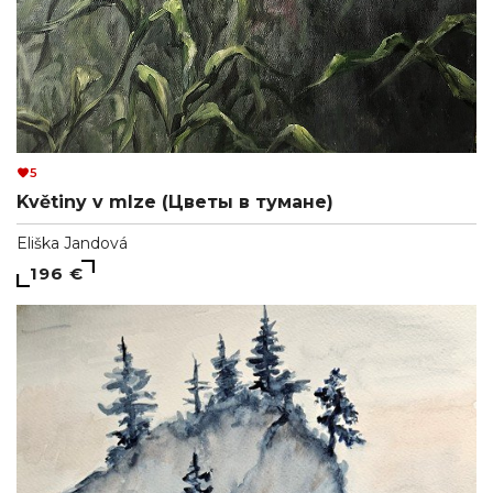
5
Květiny v mlze (Цветы в тумане)
Eliška Jandová
196 €