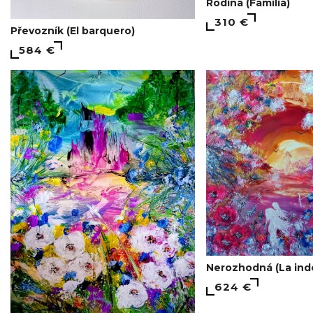
Rodina (Familia)
310 €
Převozník (El barquero)
584 €
Nerozhodná (La ind
624 €