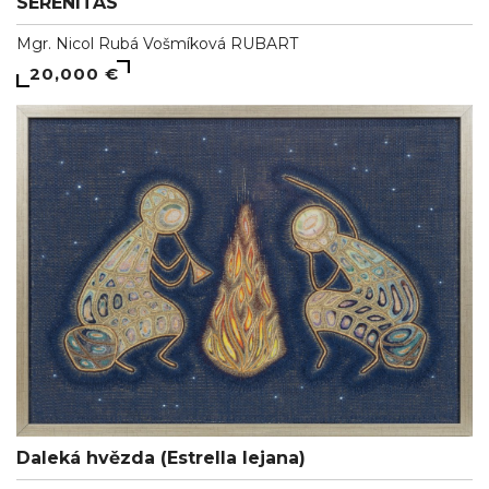
SERENITAS
Mgr. Nicol Rubá Vošmíková RUBART
20,000 €
Daleká hvězda (Estrella lejana)