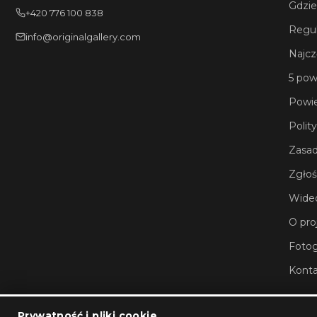
Gdzie
+420 776 100 838
Regu
info@originalgallery.com
Najcz
5 pow
Powie
Polit
Zasad
Zgłoś
Wide
O pro
Fotog
Konta
Prywatność i pliki cookie