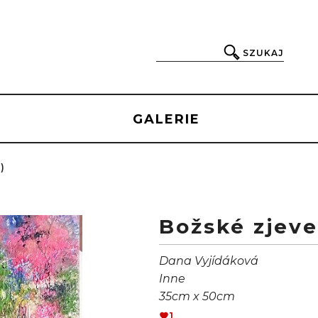
SZUKAJ
GALERIE
)
Božské zjeve
Dana Vyjídáková
Inne
35cm x 50cm
1