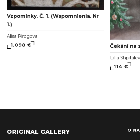
Vzpomínky. Č. 1. (Wspomnienia. Nr
1.)
Alisa Pirogova
1,098 €
Čekání na 
Liliia Shpitale
114 €
O NA
ORIGINAL GALLERY