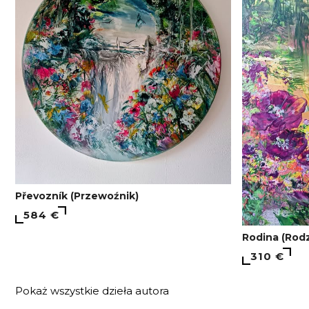
Převozník (Przewoźnik)
584 €
Rodina (Rodz
310 €
Pokaż wszystkie dzieła autora