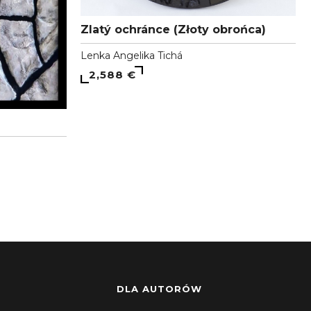
Zlatý ochránce (Złoty obrońca)
Lenka Angelika Tichá
2,588 €
DLA AUTORÓW