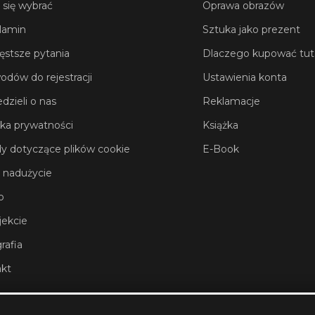
 się wybrać
Oprawa obrazów
lamin
Sztuka jako prezent
ęstsze pytania
Dlaczego kupować tut
odów do rejestracji
Ustawienia konta
dzieli o nas
Reklamacje
yka prywatności
Książka
y dotyczące plików cookie
E-Book
 nadużycie
o
jekcie
rafia
kt