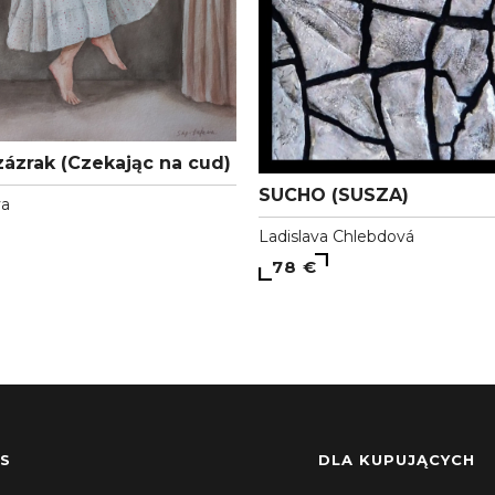
zázrak (Czekając na cud)
SUCHO (SUSZA)
va
Ladislava Chlebdová
78 €
S
DLA KUPUJĄCYCH