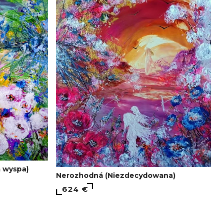
a wyspa)
Nerozhodná (Niezdecydowana)
624 €