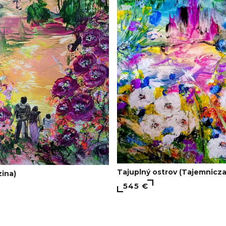
Tajuplný ostrov (Tajemnicz
ina)
545 €