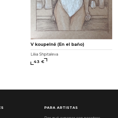
V koupelně (En el baño)
Liliia Shpitaleva
43 €
ES
PARA ARTISTAS