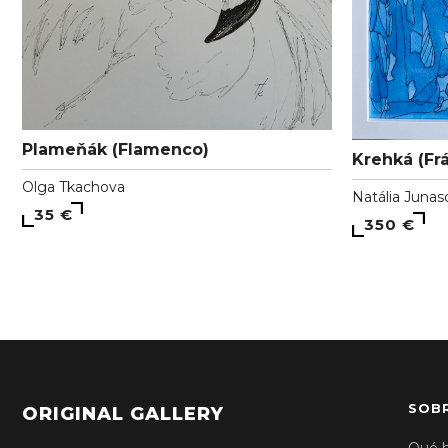
Plameňák (Flamenco)
Krehká (Frá
Olga Tkachova
Natália Junas
35 €
350 €
SOB
ORIGINAL GALLERY