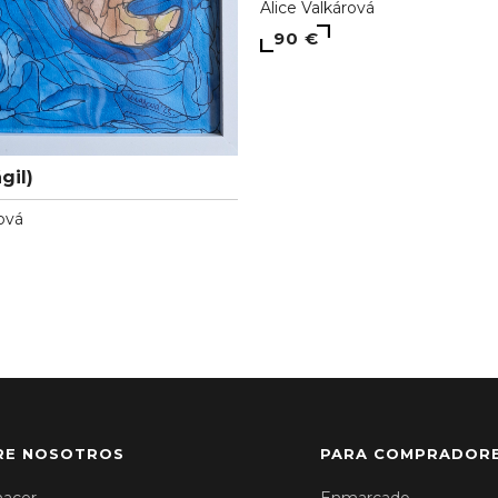
Alice Valkárová
90 €
gil)
ová
RE NOSOTROS
PARA COMPRADOR