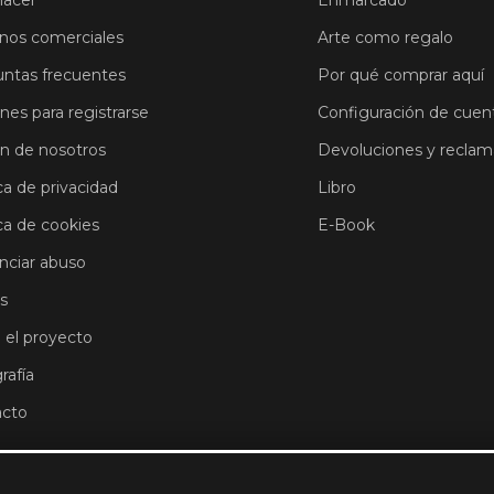
hacer
Enmarcado
nos comerciales
Arte como regalo
ntas frecuentes
Por qué comprar aquí
ones para registrarse
Configuración de cuen
n de nosotros
Devoluciones y reclam
ca de privacidad
Libro
ica de cookies
E-Book
ciar abuso
s
 el proyecto
rafía
acto