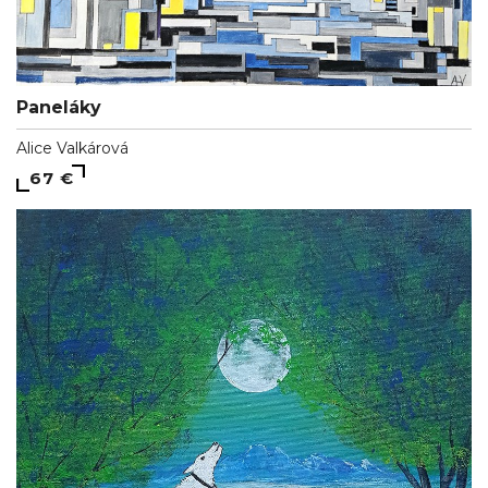
Paneláky
Alice Valkárová
67 €