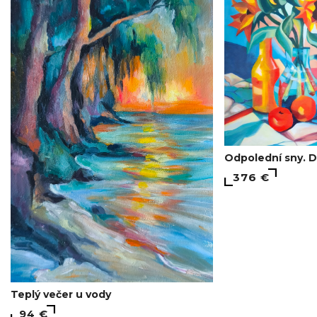
Odpolední sny. D
376 €
Teplý večer u vody
94 €