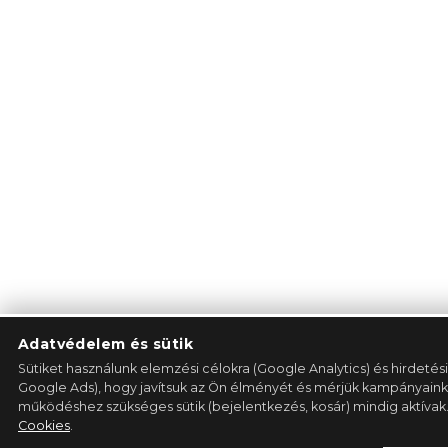
Adatvédelem és sütik
Sütiket használunk elemzési célokra (Google Analytics) és hirdetés
Google Ads), hogy javítsuk az Ön élményét és mérjük kampányaink
működéshez szükséges sütik (bejelentkezés, kosár) mindig aktívak
Cookies
.