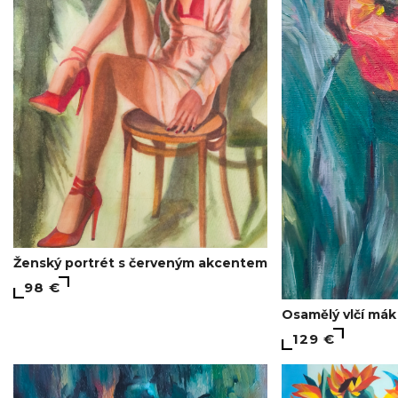
Ženský portrét s červeným akcentem
98 €
Osamělý vlčí mák 
129 €