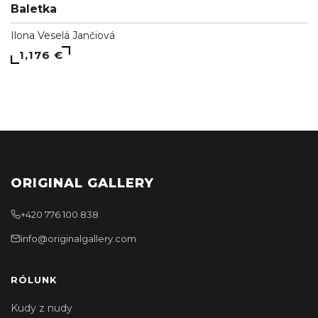
Baletka
Ilona Veselá Jančiová
1,176 €
ORIGINAL GALLERY
+420 776 100 838
info@originalgallery.com
RÓLUNK
Kudy z nudy