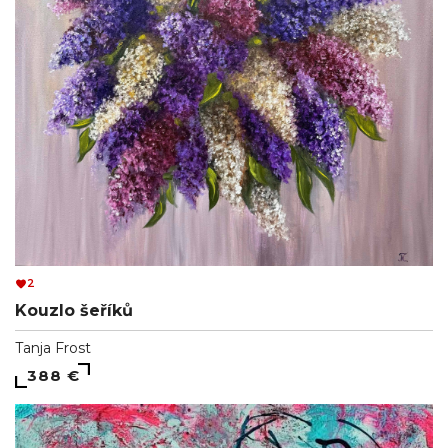
2
Kouzlo šeříků
Tanja Frost
388 €