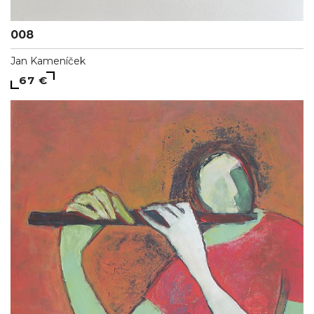
008
Jan Kameníček
67 €