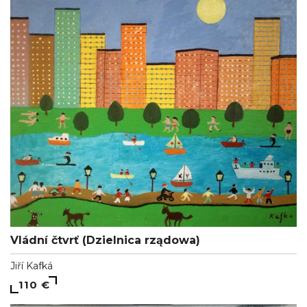
Vládní čtvrť (Dzielnica rządowa)
Jiří Kafká
110 €