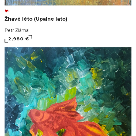
1
Žhavé léto (Upalne lato)
Petr Zlámal
2,980 €