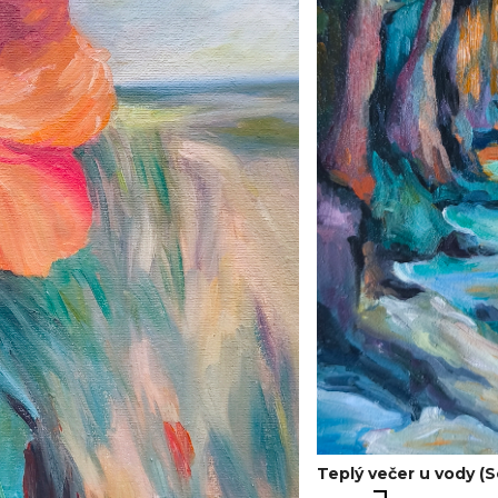
Teplý večer u vody (Se