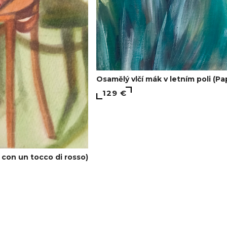
Osamělý vlčí mák v letním poli (Pa
129 €
 con un tocco di rosso)