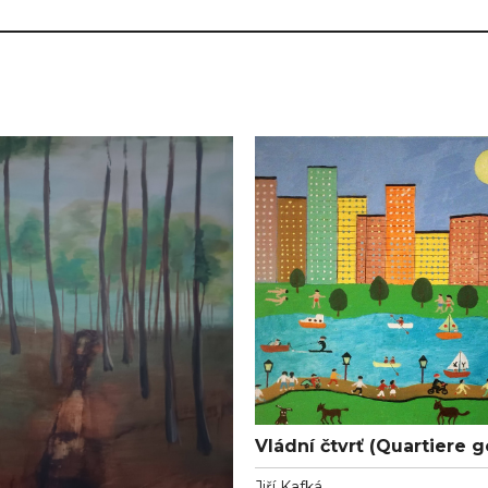
Vládní čtvrť (Quartiere 
Jiří Kafká