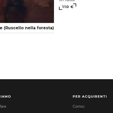
110 €
e (Ruscello nella foresta)
SIAMO
PER ACQUIRENTI
fare
Cornici