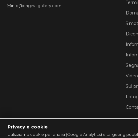
Termin
info@originalgallery.com
Doma
5 moti
Dicon
Infor
Infor
Segna
Video
Sul p
Fotog
Conta
Privacy e cookie
Utilizziamo cookie per analisi (Google Analytics) e targeting pubb