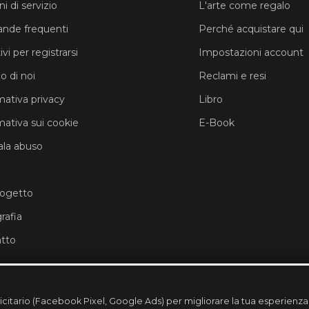
i di servizio
L'arte come regalo
nde frequenti
Perché acquistare qui
vi per registrarsi
Impostazioni account
o di noi
Reclami e resi
mativa privacy
Libro
mativa sui cookie
E-Book
la abuso
rogetto
rafia
tto
licitario (Facebook Pixel, Google Ads) per migliorare la tua esperienz