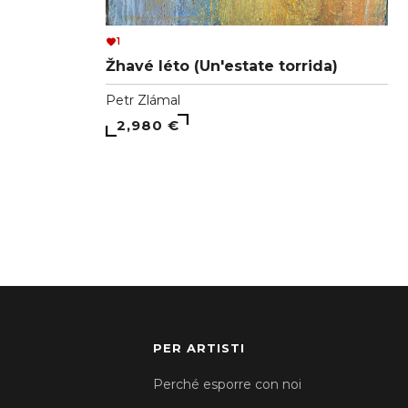
1
Žhavé léto (Un'estate torrida)
Petr Zlámal
2,980 €
PER ARTISTI
Perché esporre con noi