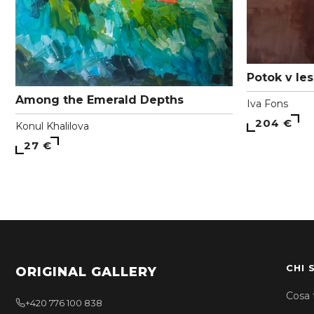
Potok v les
Among the Emerald Depths
Iva Fons
204 €
Konul Khalilova
27 €
CHI 
ORIGINAL GALLERY
Cosa 
+420 776 100 838