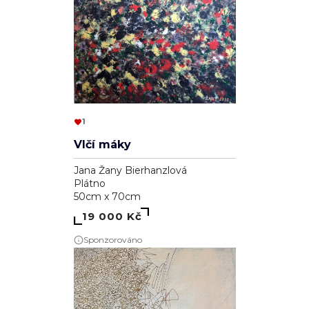
1
Vlčí máky
Jana Žany Bierhanzlová
Plátno
50cm x 70cm
19 000 Kč
Sponzorováno