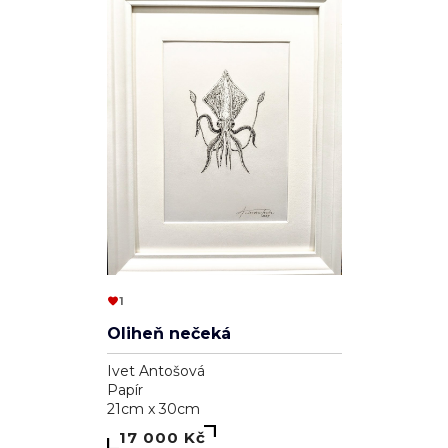
1
Oliheň nečeká
Ivet Antošová
Papír
21cm x 30cm
17 000 Kč
Sponzorováno