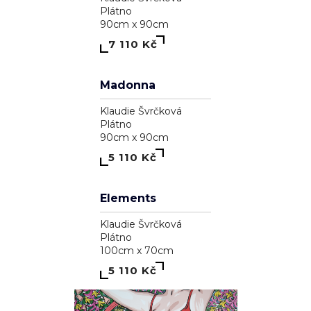
Tenerife
Klaudie Švrčková
Plátno
80cm x 100cm
10 110 Kč
Poupě