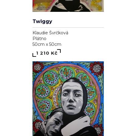
Twiggy
Klaudie Švrčková
Plátno
50cm x 50cm
1 210 Kč