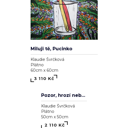
Pozor, koušu
Klaudie Švrčková
Plátno
50cm x 50cm
2 110 Kč