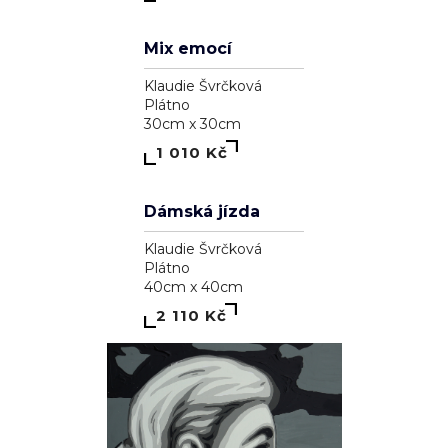
Ryba a kolo
Klaudie Švrčková
Plátno
85cm x 65cm
4 110 Kč