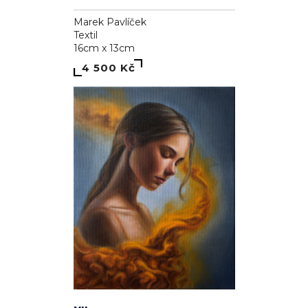
16cm x 13cm
4 500 Kč
XII
Anton Kubalík