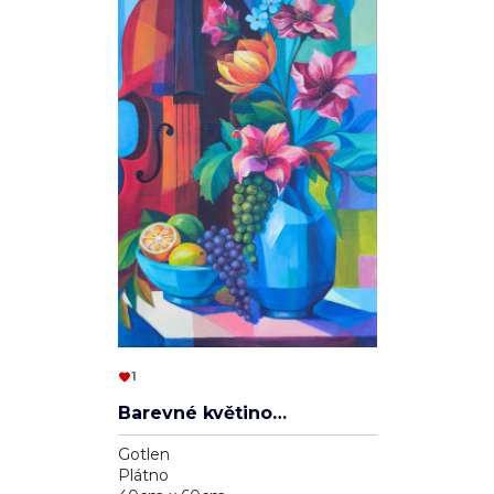
1
Barevné květinové zátiší s violoncellem
Gotlen
Plátno
40cm x 60cm
10 950 Kč