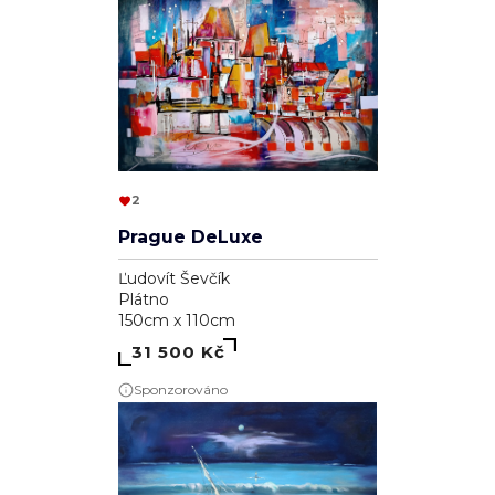
2
Prague DeLuxe
Ľudovít Ševčík
Plátno
150cm x 110cm
31 500 Kč
Sponzorováno