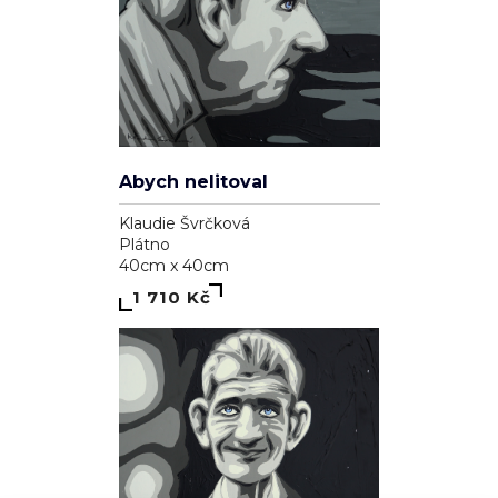
Miluji tě, Pucinko
Klaudie Švrčková
Plátno
60cm x 60cm
3 110 Kč
Soukromí a cookies
Používáme cookies pro analytiku (Google Analytics) a reklamní
cílení (Facebook Pixel, Google Ads), abychom zlepšili váš
zážitek a měřili účinnost kampaní. Funkční cookies (přihlášení,
košík) jsou nutné a vždy aktivní.
Zásady ochrany osobních údajů
·
Cookies
.
ODMÍTNOUT
SOUHLASÍM