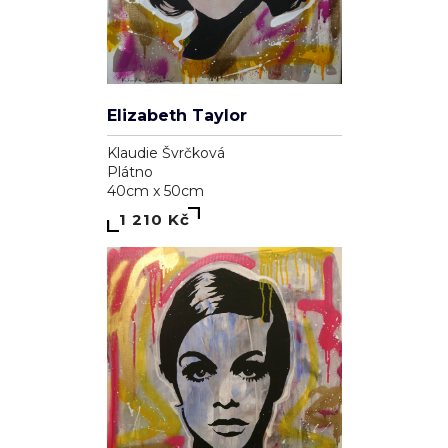
Elizabeth Taylor
Klaudie Švrčková
Plátno
40cm x 50cm
1 210 Kč