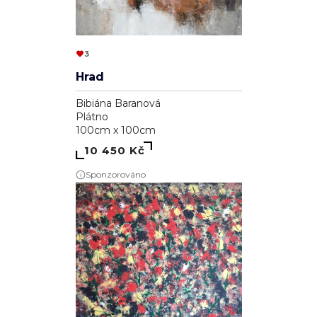
3
Hrad
Bibiána Baranová
Plátno
100cm x 100cm
10 450 Kč
Sponzorováno