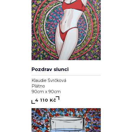
Klaudie Švrčková
Plátno
90cm x 90cm
7 110 Kč
Madonna
Klaudie Švrčková