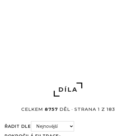
Úvod
Díla
DÍLA
CELKEM
8757
DĚL · STRANA 1 Z 183
ŘADIT DLE
POKROČILÁ FILTRACE
▼
Sponzorováno