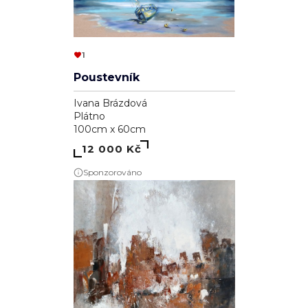
1
Poustevník
Ivana Brázdová
Plátno
100cm x 60cm
12 000 Kč
Sponzorováno