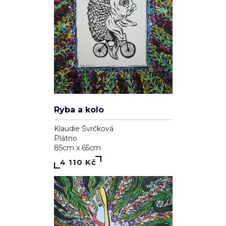
Pozdrav slunci
Klaudie Švrčková
Plátno
90cm x 90cm
4 110 Kč