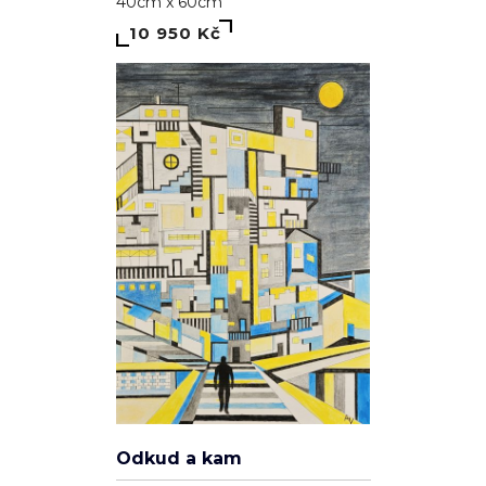
Odkud a kam
Alice Valkárová
Kartón
30cm x 41cm