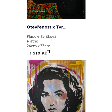
Otevřenost x Tvrdohlavost
Klaudie Švrčková
Plátno
24cm x 33cm
1 510 Kč