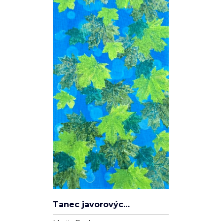
Tanec javorových listů
Marija Banha
Plátno
30cm x 60cm