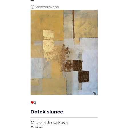
2
Dotek slunce
Michala Jirousková
Plátno
80cm x 100cm
16 000 Kč