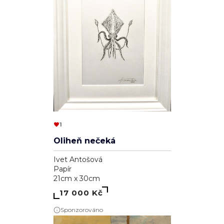
1
Oliheň nečeká
Ivet Antošová
Papír
21cm x 30cm
17 000 Kč
Sponzorováno