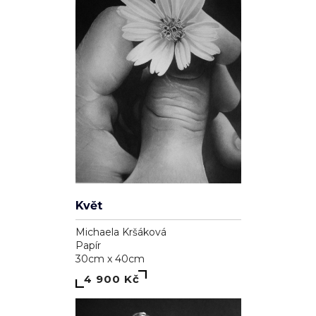
Květ
Michaela Kršáková
Papír
30cm x 40cm
4 900 Kč