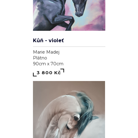
Kůň - violeť
Marie Madej
Plátno
90cm x 70cm
3 800 Kč