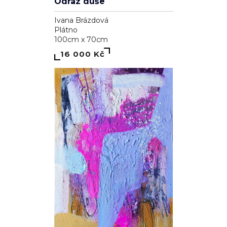
Odraz duše
Ivana Brázdová
Plátno
100cm x 70cm
16 000 Kč