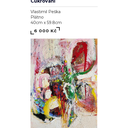
Cukrování
Vlastimil Peška
Plátno
40cm x 59.8cm
6 000 Kč