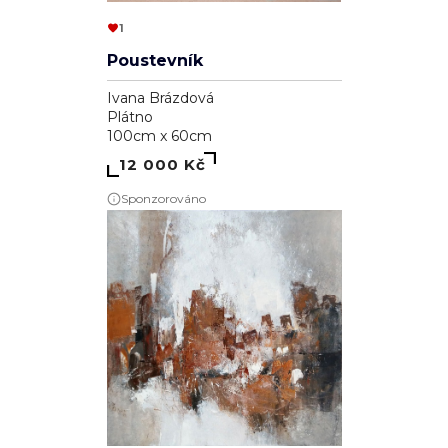
1
Poustevník
Ivana Brázdová
Plátno
100cm x 60cm
12 000 Kč
Sponzorováno