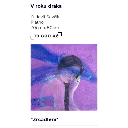
V roku draka
Ľudovít Ševčík
Plátno
70cm x 80cm
19 800 Kč
"Zrcadlení"