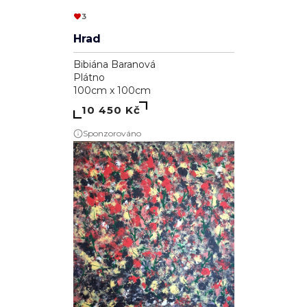
3
Hrad
Bibiána Baranová
Plátno
100cm x 100cm
10 450 Kč
Sponzorováno