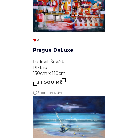
2
Prague DeLuxe
Ľudovít Ševčík
Plátno
150cm x 110cm
31 500 Kč
Sponzorováno