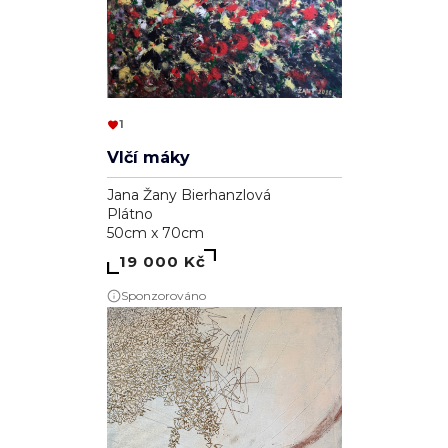
1
Vlčí máky
Jana Žany Bierhanzlová
Plátno
50cm x 70cm
19 000 Kč
Sponzorováno