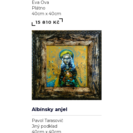
Eva Ova
Plátno
40cm x 40cm
15 810 Kč
Albínsky anjel
Pavol Tarasovič
Jiný podklad
40cm x 40cm