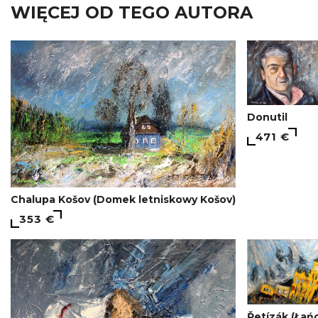
WIĘCEJ OD TEGO AUTORA
Donutil
471 €
Chalupa Košov (Domek letniskowy Košov)
353 €
Řetízák (Łań