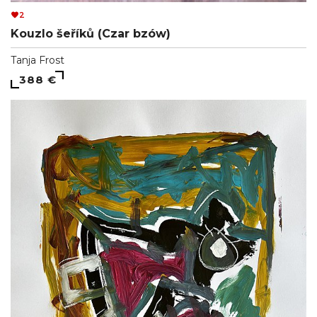
2
Kouzlo šeříků (Czar bzów)
Tanja Frost
388 €