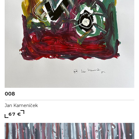
008
Jan Kameníček
67 €