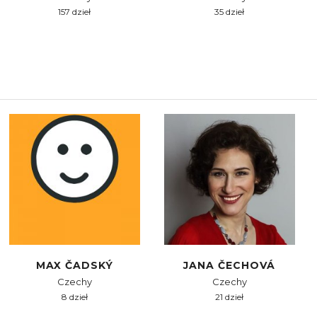
157 dzieł
35 dzieł
MAX ČADSKÝ
JANA ČECHOVÁ
Czechy
Czechy
8 dzieł
21 dzieł