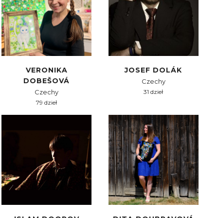
VERONIKA
JOSEF DOLÁK
DOBEŠOVÁ
Czechy
Czechy
31 dzieł
79 dzieł