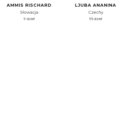
AMMIS RISCHARD
LJUBA ANANINA
Słowacja
Czechy
9 dzieł
95 dzieł