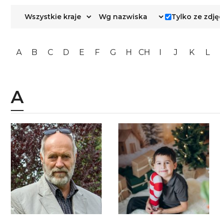
Tylko ze zdj
A
B
C
D
E
F
G
H
CH
I
J
K
L
A