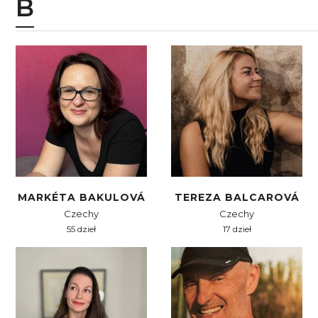
B
MARKÉTA BAKULOVÁ
TEREZA BALCAROVÁ
Czechy
Czechy
55 dzieł
17 dzieł