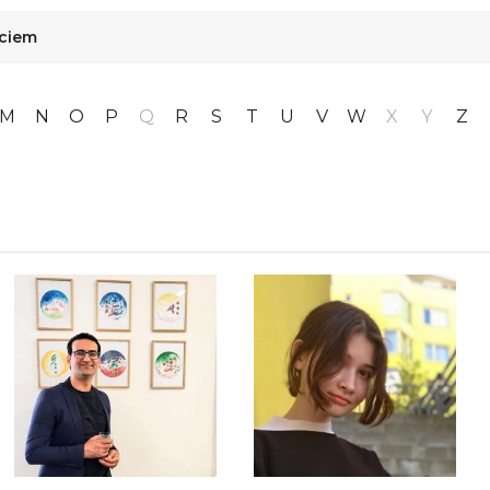
ęciem
M
N
O
P
Q
R
S
T
U
V
W
X
Y
Z