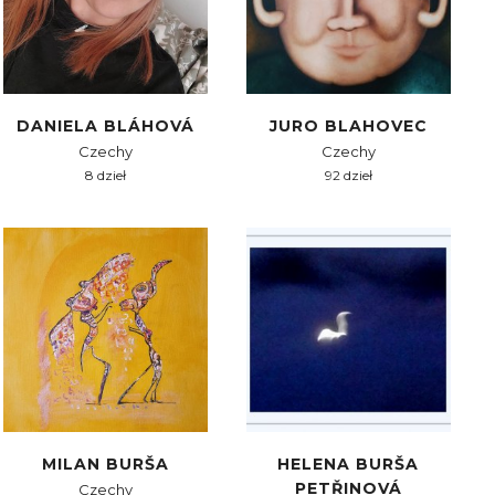
DANIELA BLÁHOVÁ
JURO BLAHOVEC
Czechy
Czechy
8 dzieł
92 dzieł
MILAN BURŠA
HELENA BURŠA
PETŘINOVÁ
Czechy