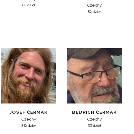
66 dzieł
Czechy
52 dzieł
JOSEF ČERMÁK
BEDŘICH ČERMÁK
Czechy
Czechy
312 dzieł
33 dzieł