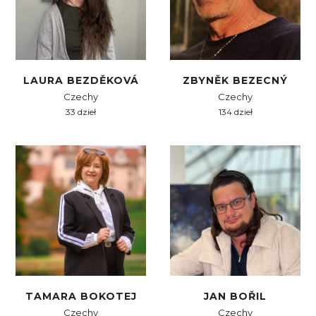
LAURA BEZDĚKOVÁ
ZBYNĚK BEZECNÝ
Czechy
Czechy
33 dzieł
134 dzieł
TAMARA BOKOTEJ
JAN BOŘIL
Czechy
Czechy