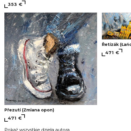
353 €
Řetízák (Łań
471 €
Přezutí (Zmiana opon)
471 €
Pokaż wszystkie dzieła autora