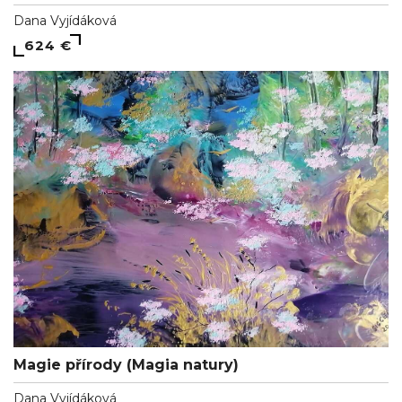
Dana Vyjídáková
624 €
Magie přírody (Magia natury)
Dana Vyjídáková