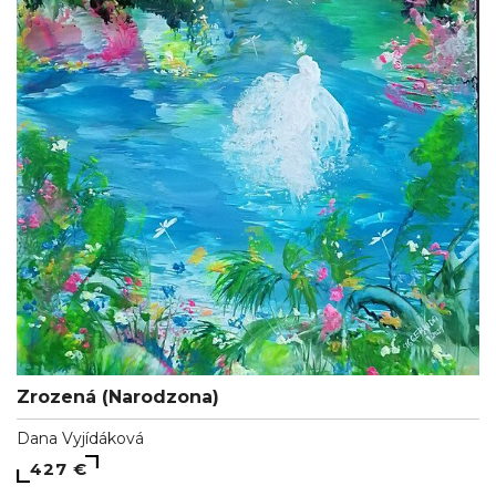
Zrozená (Narodzona)
Dana Vyjídáková
427 €