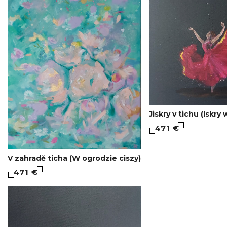
Jiskry v tichu (Iskry 
471 €
V zahradě ticha (W ogrodzie ciszy)
471 €