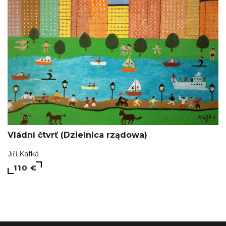
Vládní čtvrť (Dzielnica rządowa)
Jiří Kafká
110 €