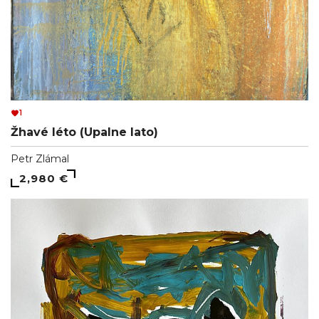
1
Žhavé léto (Upalne lato)
Petr Zlámal
2,980 €