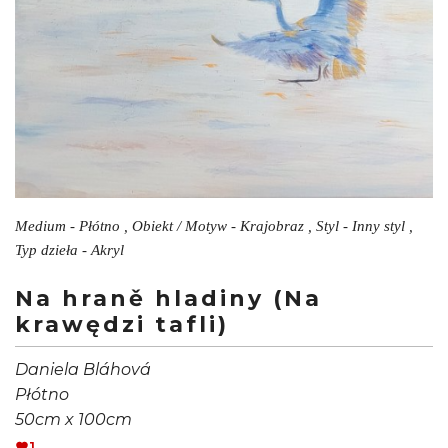
Medium - Płótno , Obiekt / Motyw - Krajobraz , Styl - Inny styl ,
Typ dzieła - Akryl
Na hraně hladiny (Na
krawędzi tafli)
Daniela Bláhová
Płótno
50cm x 100cm
1