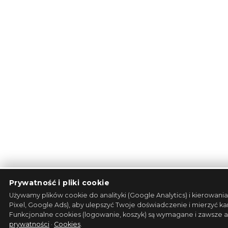
Prywatność i pliki cookie
Używamy plików cookie do analityki (Google Analytics) i kierowan
Pixel, Google Ads), aby ulepszyć Twoje doświadczenie i mierzyć k
Funkcjonalne cookies (logowanie, koszyk) są wymagane i zawsze 
prywatności
·
Cookies
.