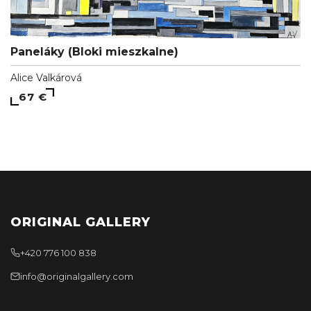
Paneláky (Bloki mieszkalne)
Alice Valkárová
67 €
ORIGINAL GALLERY
+420 776 100 838
info@originalgallery.com