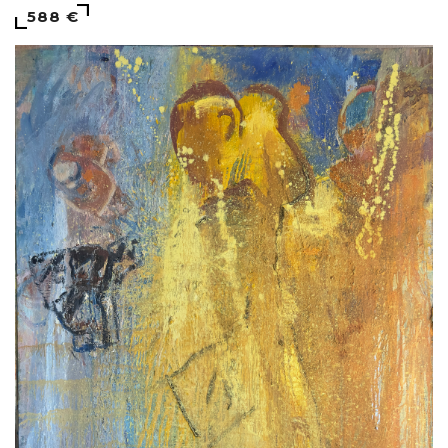
588 €