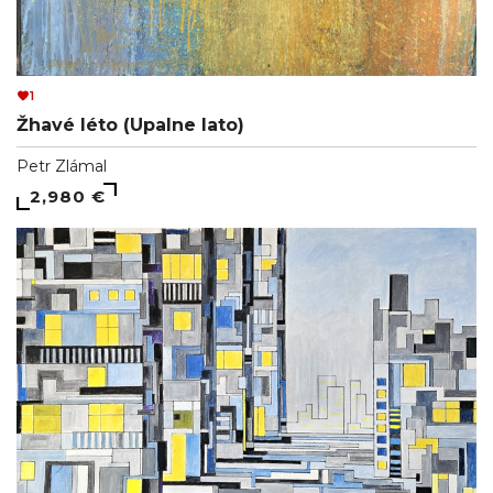
1
Žhavé léto (Upalne lato)
Petr Zlámal
2,980 €