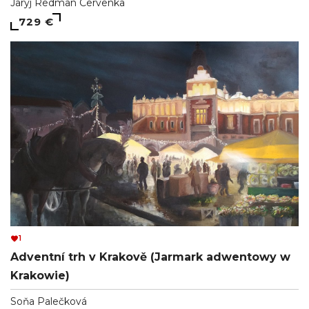
Jaryj Redman Cervenka
729 €
1
Adventní trh v Krakově (Jarmark adwentowy w
Krakowie)
Soňa Palečková