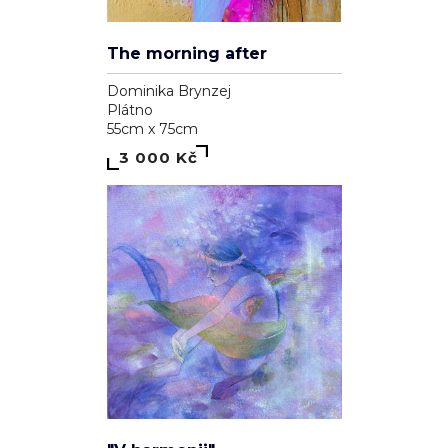
The morning after
Dominika Brynzej
Plátno
55cm x 75cm
3 000 Kč
"V harmonii"