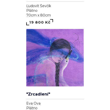
Ľudovít Ševčík
Plátno
70cm x 80cm
19 800 Kč
"Zrcadlení"
Eva Ova
Plátno