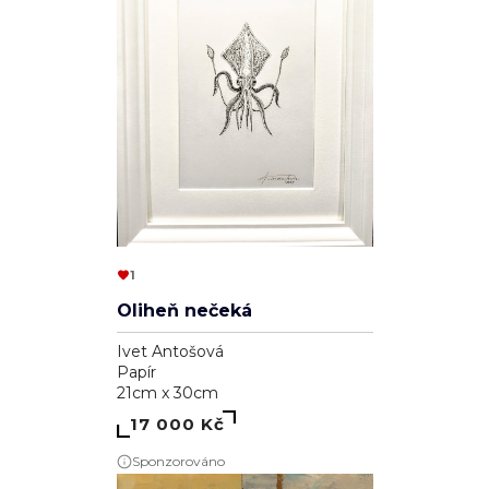
1
Oliheň nečeká
Ivet Antošová
Papír
21cm x 30cm
17 000 Kč
Sponzorováno