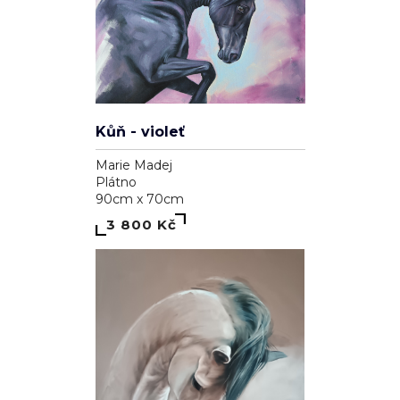
Kůň - violeť
Marie Madej
Plátno
90cm x 70cm
3 800 Kč