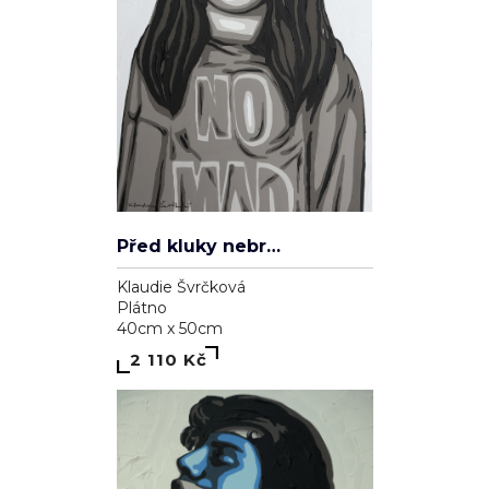
Před kluky nebrečím
Klaudie Švrčková
Plátno
40cm x 50cm
2 110 Kč