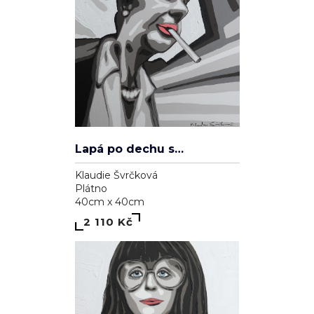
Lapá po dechu skrz zničené plíce
Klaudie Švrčková
Plátno
40cm x 40cm
2 110 Kč