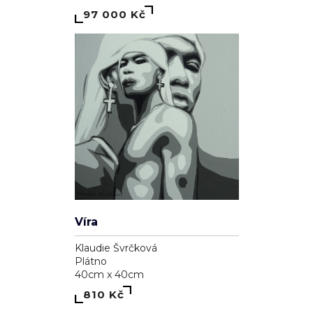
97 000 Kč
Víra
Klaudie Švrčková
Plátno
40cm x 40cm
810 Kč