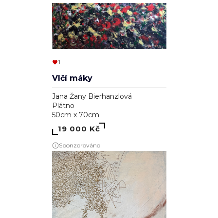
1
Vlčí máky
Jana Žany Bierhanzlová
Plátno
50cm x 70cm
19 000 Kč
Sponzorováno