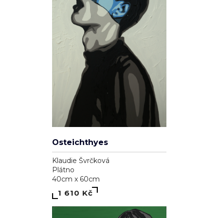
Osteichthyes
Klaudie Švrčková
Plátno
40cm x 60cm
1 610 Kč