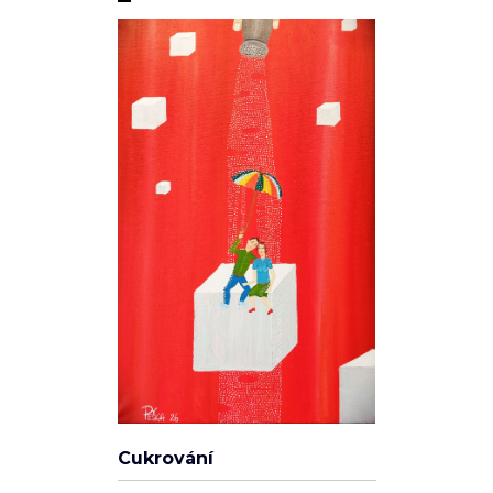
Soukromí a cookies
Používáme cookies pro analytiku (Google Analytics) a reklamní
cílení (Facebook Pixel, Google Ads), abychom zlepšili váš
zážitek a měřili účinnost kampaní. Funkční cookies (přihlášení,
košík) jsou nutné a vždy aktivní.
Zásady ochrany osobních údajů
·
Cookies
.
Cukrování
ODMÍTNOUT
SOUHLASÍM