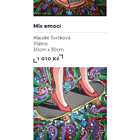
Mix emocí
Klaudie Švrčková
Plátno
30cm x 30cm
1 010 Kč