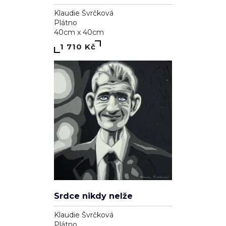
Klaudie Švrčková
Plátno
40cm x 40cm
1 710 Kč
Srdce nikdy nelže
Klaudie Švrčková
Plátno