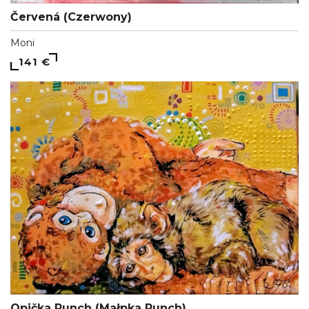
Červená (Czerwony)
Moni
141 €
Opička Punch (Małpka Punch)