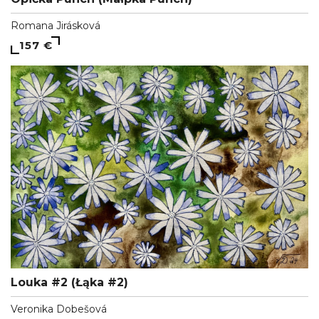
Romana Jirásková
157 €
Louka #2 (Łąka #2)
Veronika Dobešová