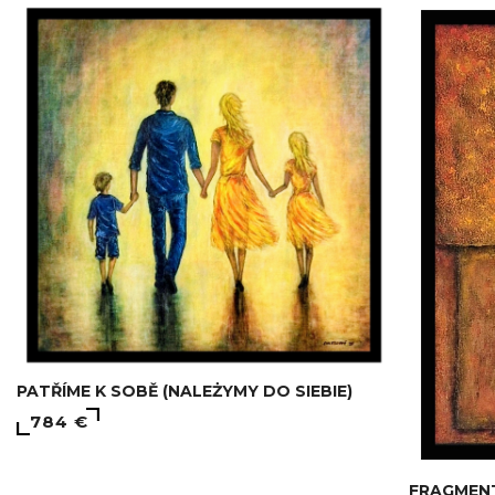
PATŘÍME K SOBĚ (NALEŻYMY DO SIEBIE)
784 €
FRAGMENTY