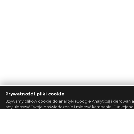
Prywatność i pliki cookie
Używamy plików cookie do analityki (Google Analytics) i kierowani
aby ulepszyć Twoje doświadczenie i mierzyć kampanie. Funkcjonal
wymagane i zawsze aktywne.
Polityka prywatności
·
Cookies
.