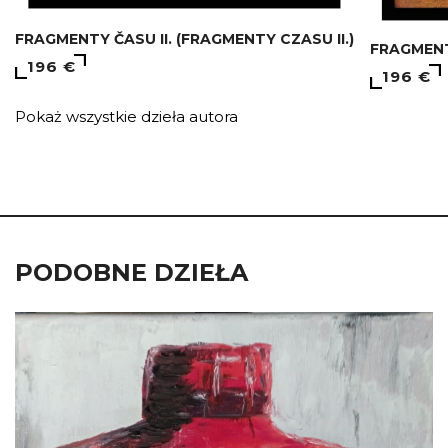
FRAGMENTY ČASU II. (FRAGMENTY CZASU II.)
FRAGMENTY
196 €
196 €
Pokaż wszystkie dzieła autora
PODOBNE DZIEŁA