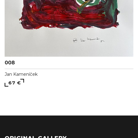
008
Jan Kameníček
67 €