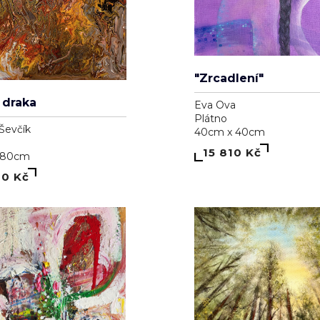
"Zrcadlení"
 draka
Eva Ova
Plátno
Ševčík
40cm x 40cm
15 810 Kč
 80cm
00 Kč