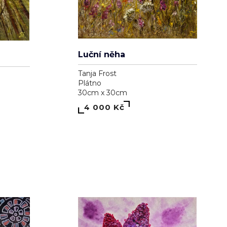
Luční něha
Tanja Frost
Plátno
30cm x 30cm
4 000 Kč