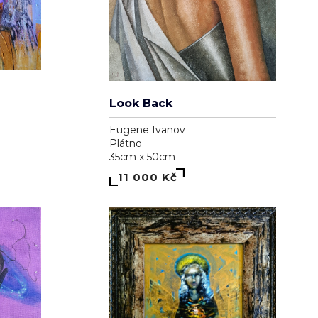
Look Back
Eugene Ivanov
Plátno
35cm x 50cm
11 000 Kč