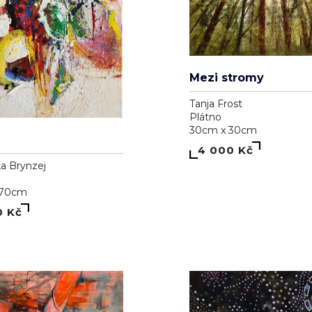
Mezi stromy
Tanja Frost
Plátno
30cm x 30cm
4 000 Kč
a Brynzej
 70cm
0 Kč