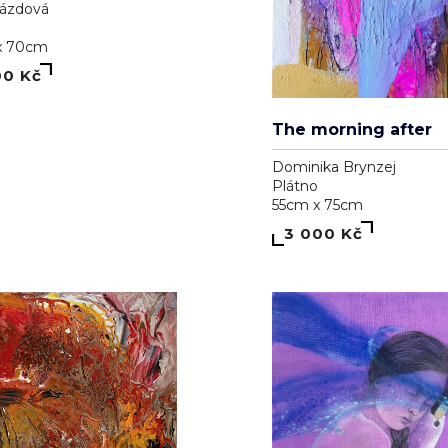
rázdová
x 70cm
00 Kč
The morning after
Dominika Brynzej
Plátno
55cm x 75cm
3 000 Kč