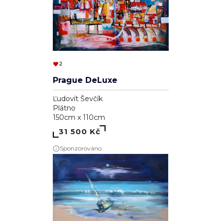
2
Prague DeLuxe
Ľudovít Ševčík
Plátno
150cm x 110cm
31 500 Kč
Sponzorováno