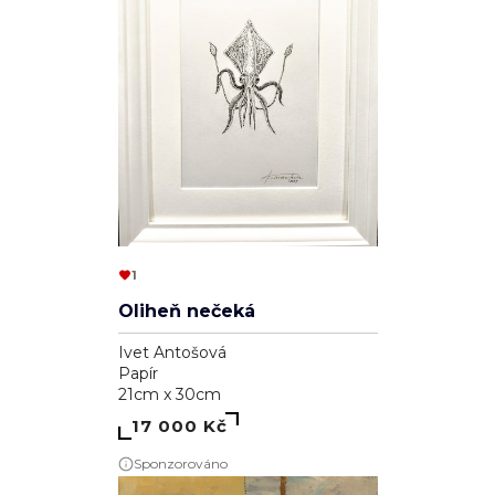
1
Oliheň nečeká
Ivet Antošová
Papír
21cm x 30cm
17 000 Kč
Sponzorováno