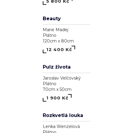
Astrálna bytosť, ktorá má cnosť
Pavol Tarasovič
Dřevo
15cm x 74cm