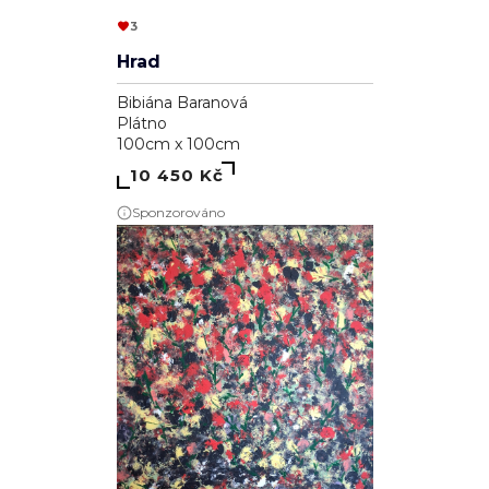
3
Hrad
Bibiána Baranová
Plátno
100cm x 100cm
10 450 Kč
Sponzorováno