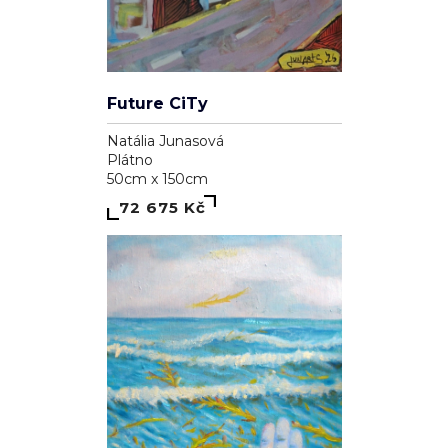
Future CiTy
Natália Junasová
Plátno
50cm x 150cm
72 675 Kč