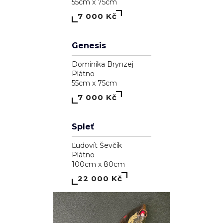
A garden inside me
Dominika Brynzej
Plátno
55cm x 75cm
7 000 Kč