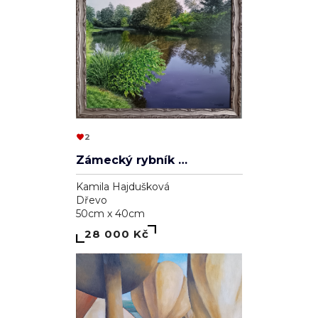
2
Zámecký rybník v Lednici
Kamila Hajdušková
Dřevo
50cm x 40cm
28 000 Kč