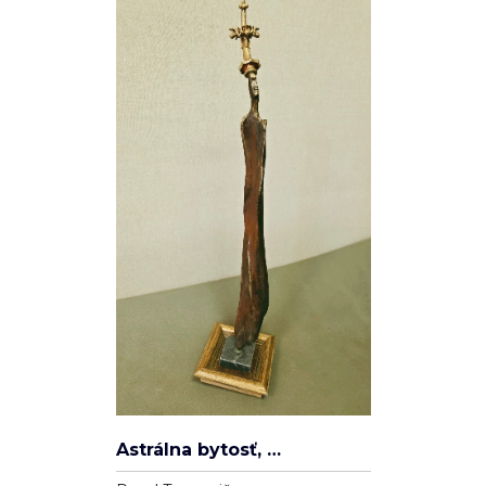
Spleť
Ľudovít Ševčík
Plátno
100cm x 80cm
22 000 Kč