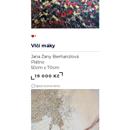
1
Vlčí máky
Jana Žany Bierhanzlová
Plátno
50cm x 70cm
19 000 Kč
Sponzorováno