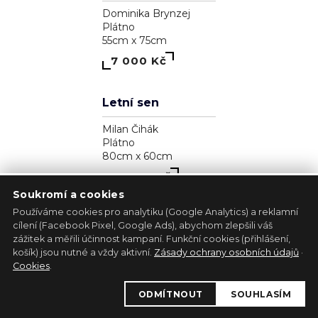
Zjavenie archanjela
Pavol Tarasovič
Dřevo
17cm x 35cm
39 300 Kč
Soukromí a cookies
Používáme cookies pro analytiku (Google Analytics) a reklamní
cílení (Facebook Pixel, Google Ads), abychom zlepšili váš
zážitek a měřili účinnost kampaní. Funkční cookies (přihlášení,
1
košík) jsou nutné a vždy aktivní.
Zásady ochrany osobních údajů
·
Kůň - bílá lucernička
Cookies
.
Marie Madej
ODMÍTNOUT
SOUHLASÍM
Plátno