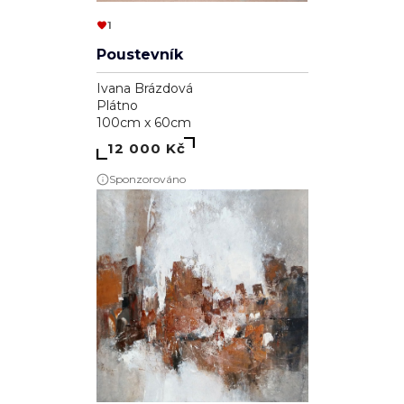
1
Poustevník
Ivana Brázdová
Plátno
100cm x 60cm
12 000 Kč
Sponzorováno