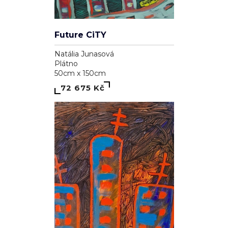
Future CiTY
Natália Junasová
Plátno
50cm x 150cm
72 675 Kč