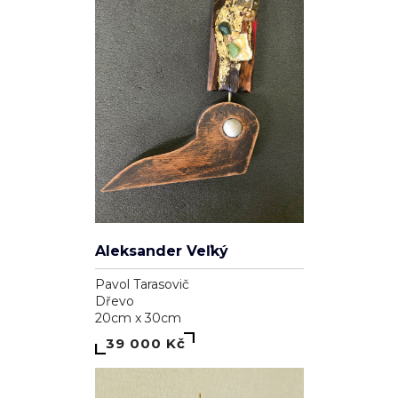
Genesis
Dominika Brynzej
Plátno
55cm x 75cm
7 000 Kč