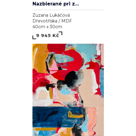
Nazbierané pri západe slnka
Zuzana Lukáčová
Dřevotříska / MDF
40cm x 30cm
9 945 Kč