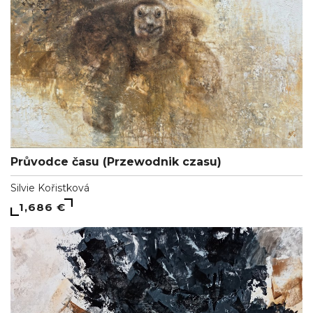
Průvodce času (Przewodnik czasu)
Silvie Kořistková
1,686 €