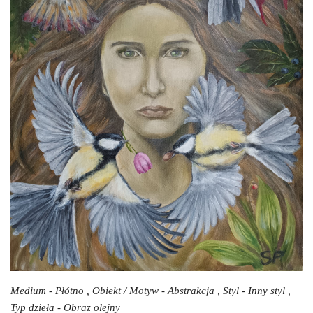
Medium - Płótno , Obiekt / Motyw - Abstrakcja , Styl - Inny styl ,
Typ dzieła - Obraz olejny