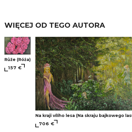
WIĘCEJ OD TEGO AUTORA
Růže (Róża)
157 €
Na kraji vílího lesa (Na skraju bajkowego las
706 €