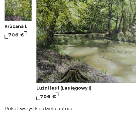
Krůcaná l.
706 €
Lužní les l (Las łęgowy I)
706 €
Pokaż wszystkie dzieła autora