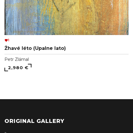
1
Žhavé léto (Upalne lato)
Petr Zlámal
2,980 €
ORIGINAL GALLERY