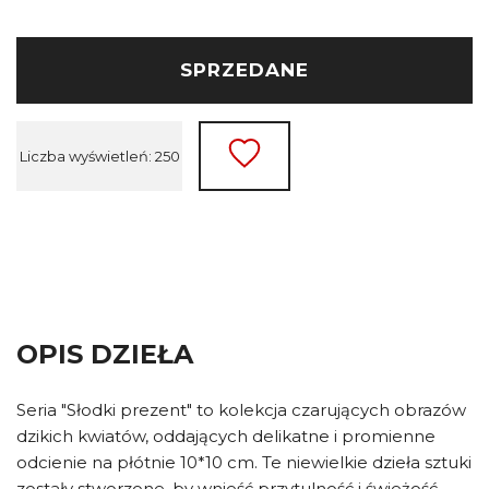
SPRZEDANE
Liczba wyświetleń: 250
OPIS DZIEŁA
Seria "Słodki prezent" to kolekcja czarujących obrazów
dzikich kwiatów, oddających delikatne i promienne
odcienie na płótnie 10*10 cm. Te niewielkie dzieła sztuki
zostały stworzone, by wnieść przytulność i świeżość