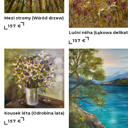
Mezi stromy (Wśród drzew)
157 €
Luční něha (Łąkowa delika
157 €
Kousek léta (Odrobina lata)
157 €