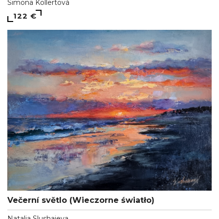
Simona Kollertová
122 €
Večerní světlo (Wieczorne światło)
Natalia Slushaieva