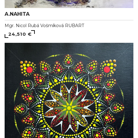
A.NAHITA
Mgr. Nicol Rubá Vošmíková RUBART
24,510 €