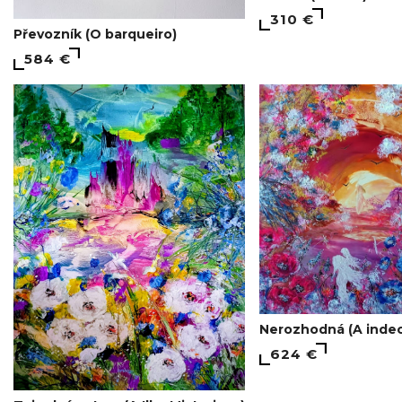
310 €
Převozník (O barqueiro)
584 €
Nerozhodná (A indec
624 €