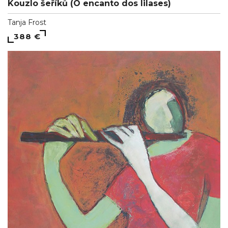
Kouzlo šeříků (O encanto dos lilases)
Tanja Frost
388 €