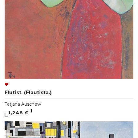
1
Flutist. (Flautista.)
Tatjana Auschew
1,248 €