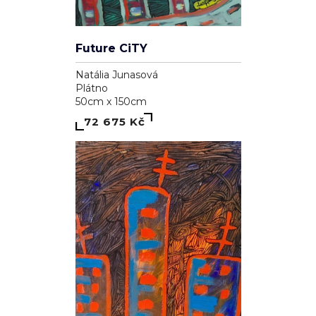
Future CiTY
Natália Junasová
Plátno
50cm x 150cm
72 675 Kč