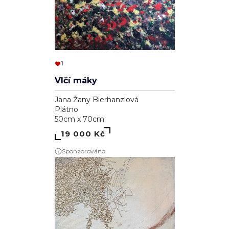
1
Vlčí máky
Jana Žany Bierhanzlová
Plátno
50cm x 70cm
19 000 Kč
Sponzorováno