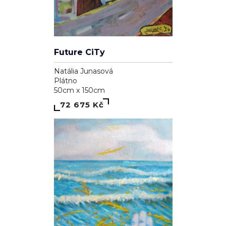
Future CiTy
Natália Junasová
Plátno
50cm x 150cm
72 675 Kč