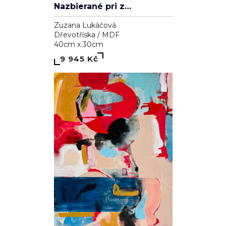
Nazbierané pri západe slnka
Zuzana Lukáčová
Dřevotříska / MDF
40cm x 30cm
9 945 Kč