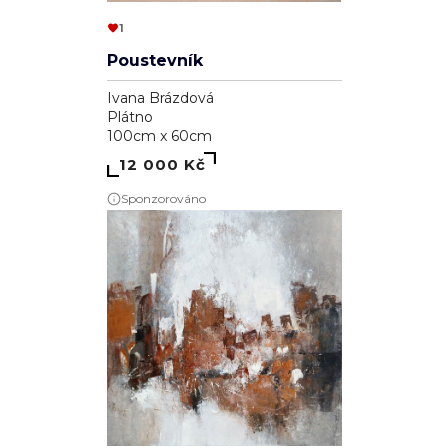
1
Poustevník
Ivana Brázdová
Plátno
100cm x 60cm
12 000 Kč
Sponzorováno