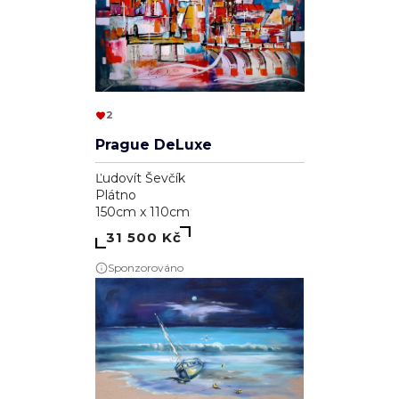
2
Prague DeLuxe
Ľudovít Ševčík
Plátno
150cm x 110cm
31 500 Kč
Sponzorováno