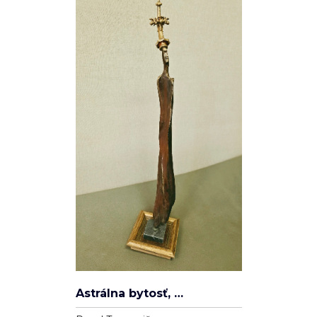
Spleť
Ľudovít Ševčík
Plátno
100cm x 80cm
22 000 Kč