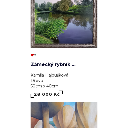
2
Zámecký rybník v Lednici
Kamila Hajdušková
Dřevo
50cm x 40cm
28 000 Kč