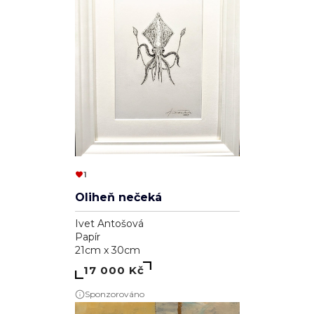
1
Oliheň nečeká
Ivet Antošová
Papír
21cm x 30cm
17 000 Kč
Sponzorováno