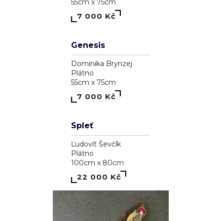
A garden inside me
Dominika Brynzej
Plátno
55cm x 75cm
7 000 Kč