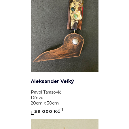
Genesis
Dominika Brynzej
Plátno
55cm x 75cm
7 000 Kč