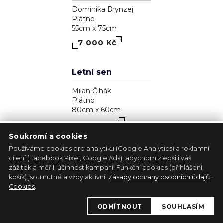
Zjavenie archanjela
Pavol Tarasovič
Dřevo
17cm x 35cm
39 300 Kč
Soukromí a cookies
Používáme cookies pro analytiku (Google Analytics) a reklamní
cílení (Facebook Pixel, Google Ads), abychom zlepšili váš
zážitek a měřili účinnost kampaní. Funkční cookies (přihlášení,
1
košík) jsou nutné a vždy aktivní.
Zásady ochrany osobních údajů
·
Kůň - bílá lucernička
Cookies
.
Marie Madej
ODMÍTNOUT
SOUHLASÍM
Plátno