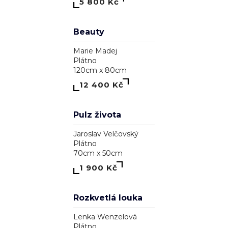
Astrálna bytosť, ktorá má cnosť
Pavol Tarasovič
Dřevo
15cm x 74cm