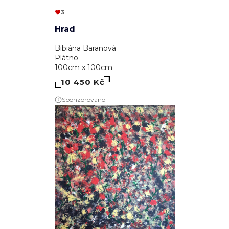
3
Hrad
Bibiána Baranová
Plátno
100cm x 100cm
10 450 Kč
Sponzorováno