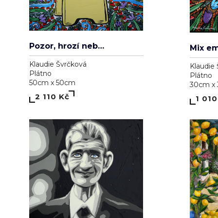
Eugene Ivanov
Plátno
35cm x 50cm
11 000 Kč
Albínsky anjel
Pavol Tarasovič
Jiný podklad