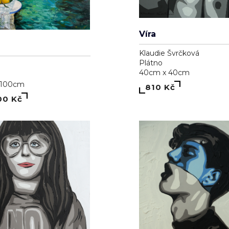
Joy
Dominika Brynzej
ání
Plátno
50cm x 70cm
l Peška
5 000 Kč
 59.8cm
0 Kč