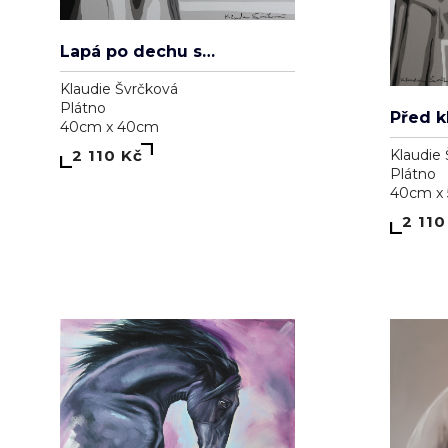
1
1
Luční něha
Kousek
Tanja Frost
Tanja Fr
Plátno
Plátno
30cm x 30cm
30cm x
4 000 Kč
4 00