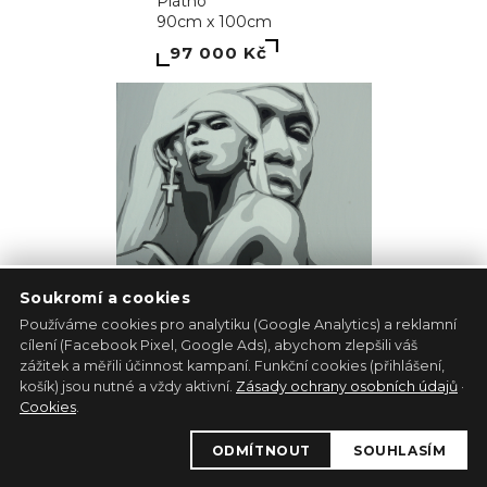
Miluji tě, Pucinko
Klaudie Švrčková
Plátno
60cm x 60cm
3 110 Kč
Soukromí a cookies
Používáme cookies pro analytiku (Google Analytics) a reklamní
cílení (Facebook Pixel, Google Ads), abychom zlepšili váš
zážitek a měřili účinnost kampaní. Funkční cookies (přihlášení,
košík) jsou nutné a vždy aktivní.
Zásady ochrany osobních údajů
·
Cookies
.
ODMÍTNOUT
SOUHLASÍM