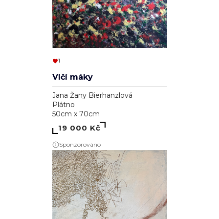
1
Vlčí máky
Jana Žany Bierhanzlová
Plátno
50cm x 70cm
19 000 Kč
Sponzorováno