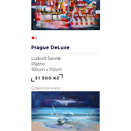
2
Prague DeLuxe
Ľudovít Ševčík
Plátno
150cm x 110cm
31 500 Kč
Sponzorováno