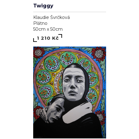
Twiggy
Klaudie Švrčková
Plátno
50cm x 50cm
1 210 Kč