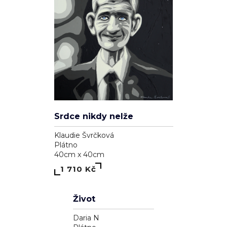
Ryba a kolo
Klaudie Švrčková
Plátno
85cm x 65cm
4 110 Kč