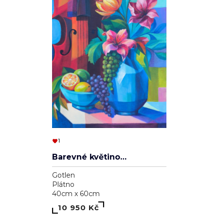
1
Barevné květinové zátiší s violoncellem
Gotlen
Plátno
40cm x 60cm
10 950 Kč