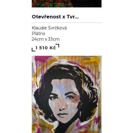
Otevřenost x Tvrdohlavost
Klaudie Švrčková
Plátno
24cm x 33cm
1 510 Kč