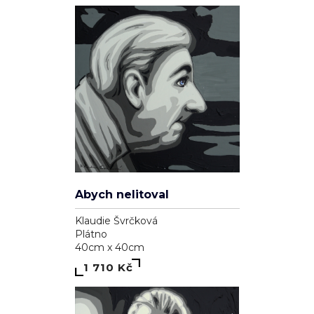
Pozor, koušu
Klaudie Švrčková
Plátno
50cm x 50cm
2 110 Kč