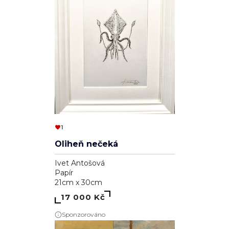
1
Oliheň nečeká
Ivet Antošová
Papír
21cm x 30cm
17 000 Kč
Sponzorováno