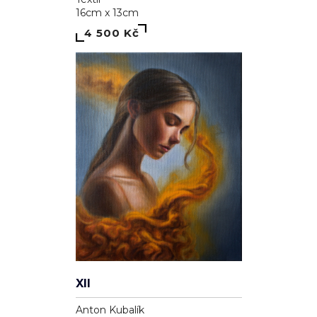
16cm x 13cm
4 500 Kč
XII
Anton Kubalík