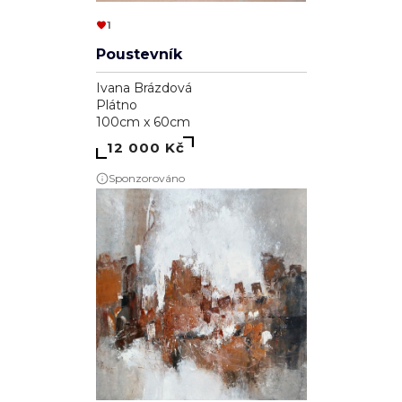
1
Poustevník
Ivana Brázdová
Plátno
100cm x 60cm
12 000 Kč
Sponzorováno