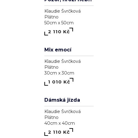
Pozdrav slunci
Klaudie Švrčková
Plátno
90cm x 90cm
4 110 Kč