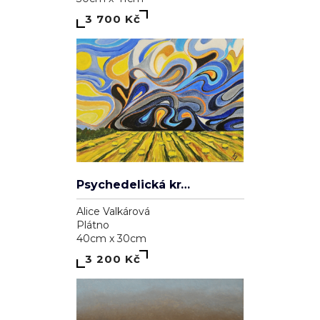
3 700 Kč
Psychedelická krajina
Alice Valkárová
Plátno
40cm x 30cm
3 200 Kč