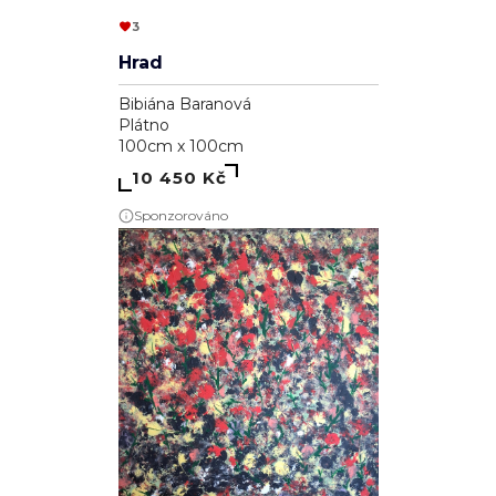
3
Hrad
Bibiána Baranová
Plátno
100cm x 100cm
10 450 Kč
Sponzorováno