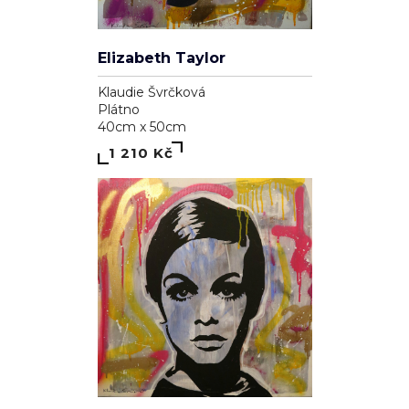
Elizabeth Taylor
Klaudie Švrčková
Plátno
40cm x 50cm
1 210 Kč